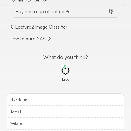
Buy me a cup of coffee ☕.
Lecture2 Image Classifier
How to build NAS
What do you think?
0
Like
NickName
E-Mail
Website