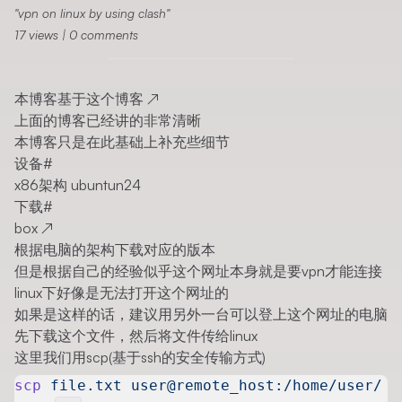
vpn on linux by using clash
17
views
|
0
comments
本博客基于这个
博客
↗
上面的博客已经讲的非常清晰
本博客只是在此基础上补充些细节
设备
#
x86架构 ubuntun24
下载
#
box
↗
根据电脑的架构下载对应的版本
但是根据自己的经验似乎这个网址本身就是要vpn才能连接
linux下好像是无法打开这个网址的
如果是这样的话，建议用另外一台可以登上这个网址的电脑
先下载这个文件，然后将文件传给linux
这里我们用scp(基于ssh的安全传输方式)
scp
 file.txt
 user@remote_host:/home/user/