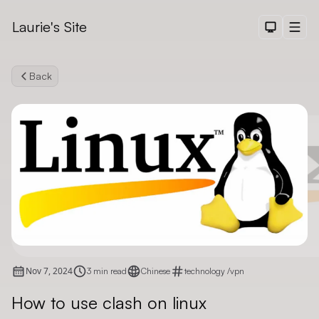
Laurie's Site
Dark The
Men
Back
Search
Nov 7, 2024
3 min read
Chinese
technology
/
vpn
How to use clash on linux