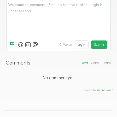
Login
Submit
0
Words
Comments
Latest
Oldest
Hottest
No comment yet.
Powered by
Waline
v3.5.7