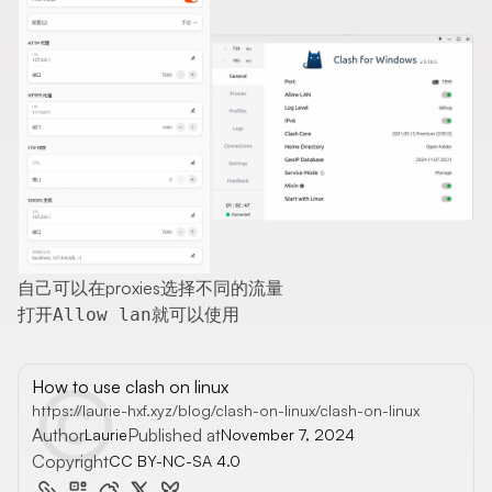
自己可以在proxies选择不同的流量
打开
就可以使用
Allow lan
How to use clash on linux
https://laurie-hxf.xyz/blog/clash-on-linux/clash-on-linux
Author
Published at
Laurie
November 7, 2024
Copyright
CC BY-NC-SA 4.0