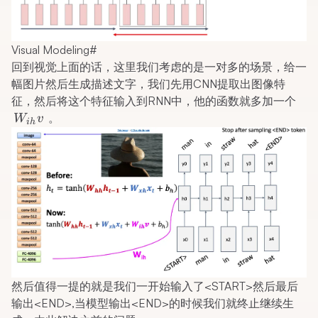
Visual Modeling
#
回到视觉上面的话，这里我们考虑的是一对多的场景，给一
幅图片然后生成描述文字，我们先用CNN提取出图像特
W_
征，然后将这个特征输入到RNN中，他的函数就多加一个
。
W
v
ih
然后值得一提的就是我们一开始输入了<START>然后最后
输出<END>,当模型输出<END>的时候我们就终止继续生