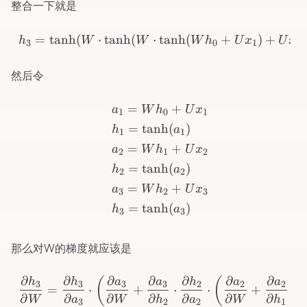
整合一下就是
h_3=\tanh(W\cdot\tanh
=
tanh
(
⋅
tanh
(
⋅
tanh
(
+
)
+
)
h
W
W
W
h
U
x
U
x
3
0
1
2
然后令
\begin{aligned} & & & 
=
+
a
W
h
U
x
1
0
1
=
tanh
(
)
h
a
1
1
=
+
a
W
h
U
x
2
1
2
=
tanh
(
)
h
a
2
2
=
+
a
W
h
U
x
3
2
3
=
tanh
(
)
h
a
3
3
那么对W的梯度就应该是
\frac{\partial h_3}{\part
∂
∂
∂
∂
∂
∂
∂
∂
(
(
h
h
a
a
h
a
a
3
3
3
3
2
2
2
=
⋅
+
⋅
⋅
+
⋅
∂
∂
∂
∂
∂
∂
∂
∂
W
a
W
h
a
W
h
3
2
2
1