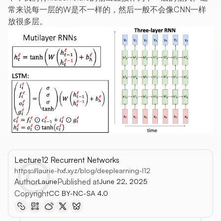
常来说每一层的W是不一样的，然后一般不会像CNN一样
放很多层。
Lecture12 Recurrent Networks
https://laurie-hxf.xyz/blog/deeplearning-l12
Author
Published at
Laurie
June 22, 2025
Copyright
CC BY-NC-SA 4.0