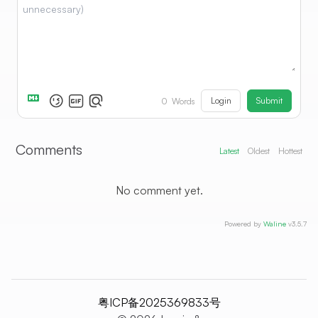
Login
Submit
0
Words
Comments
Latest
Oldest
Hottest
No comment yet.
Powered by
Waline
v3.5.7
粤ICP备2025369833号