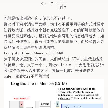
g
g \leftarrow \tau \cdot \f
←
⋅
g
τ
∥
∥
g
2
\tau
也就是按比例缩小它，使总长不超过
。
τ
那么对于梯度消失而言呢，为什么不采用同等的方式对梯度
进行放大呢，感觉这个就有点经验性了，有的解释就是他的
梯度变得越来越小，也就是他里面有用的信息越来越少，如
果我们对他放大，很有可能放大的就是噪声。而经验告诉更
好的做法反倒是重新改进结构。
Long Short Term Memory (LSTM)
#
为了解决梯度消失的问题，人们就想出LSTM，这想法感觉
很神奇。他引入了一个c，叫做cell state，主要思想就是将h
和x结合起来和W相乘之后，将每一列取出来分别作为
gate，然后执行不同的运算