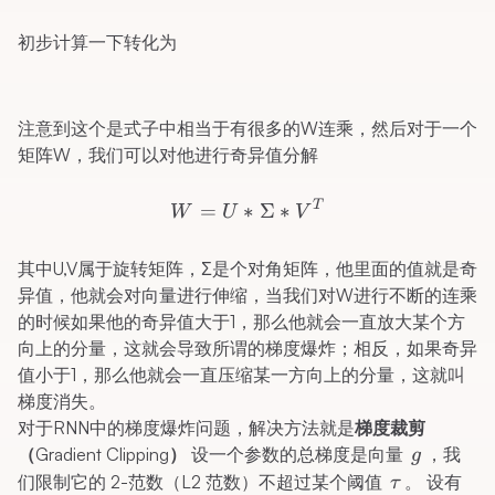
初步计算一下转化为
注意到这个是式子中相当于有很多的W连乘，然后对于一个
矩阵W，我们可以对他进行奇异值分解
W = U * Σ * V^T
T
=
∗
Σ
∗
W
U
V
其中U,V属于旋转矩阵，Σ是个对角矩阵，他里面的值就是奇
异值，他就会对向量进行伸缩，当我们对W进行不断的连乘
的时候如果他的奇异值大于1，那么他就会一直放大某个方
向上的分量，这就会导致所谓的梯度爆炸；相反，如果奇异
值小于1，那么他就会一直压缩某一方向上的分量，这就叫
梯度消失。
对于RNN中的梯度爆炸问题，解决方法就是
梯度裁剪
g
（Gradient Clipping）
设一个参数的总梯度是向量
，我
g
\tau
们限制它的 2-范数（L2 范数）不超过某个阈值
。 设有
τ