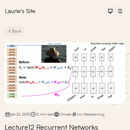
Laurie's Site
Dark The
Men
Back
Search
Jun 22, 2025
12 min read
Chinese
rnn
/
deeplearning
Lecture12 Recurrent Networks