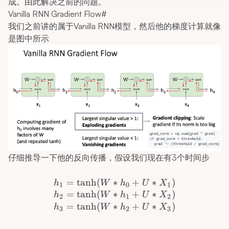
成。由此解决之前的问题。
Vanilla RNN Gradient Flow
#
我们之前讲的属于Vanilla RNN模型，然后他的梯度计算就像
是图中所示
仔细推导一下他的反向传播，假设我们现在有3个时间步
\begin{array}{r} h_1 = \
=
tanh
(
∗
+
∗
)
h
W
h
U
X
1
0
1
=
tanh
(
∗
+
∗
)
h
W
h
U
X
2
1
2
=
tanh
(
∗
+
∗
)
h
W
h
U
X
3
2
3