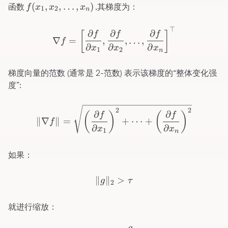
f(x_1,x_2,\ldots,x_n)
(
,
,
…
,
)
函数
,其梯度为：
f
x
x
x
1
2
n
\nabla f=\left[\frac{\parti
⊤
∂
∂
∂
[
]
f
f
f
∇
=
,
,
…
,
f
∂
∂
∂
x
x
x
1
2
n
梯度向量的范数 (通常是 2-范数) 表示该梯度的“整体变化强
度”:
\|\nabla f\|=\sqrt{\left(\
2
2
∂
∂
(
)
(
)
f
f
∥∇
∥
=
+
⋯
+
f
∂
∂
x
x
1
n
如果：
\| g \|_2 > \tau
∥
∥
>
g
τ
2
就进行缩放：