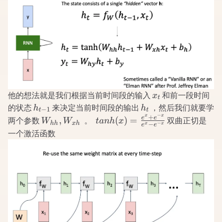
x_t
他的想法就是我们根据当前时间段的输入
和前一段时间
x
t
h_{t-
h_t
的状态
来决定当前时间段的输出
，然后我们就要学
h
h
−
1
t
t
−
1}
x
x
+
W_{hh},W_{xh}
tanh(x)=\frac{e^x+e^{−x}}
e
e
,
(
)
=
两个参数
。
双曲正切是
W
W
t
anh
x
hh
x
h
−
−
x
x
e
e
{e^x−e^{−x}}​
一个激活函数