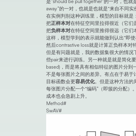
是”should be pull together”的
away”的一对，也就是也就是“来自不同实
在实例判别这种训练里，模型的目标就是
把
正样本对
在特征空间里拉得很近（它们
把
负样本对
在特征空间里推得很远（它们
这样，模型学到的表示就能做到认出“即使
然后contrastive loss就是计算正
但是有问题就是，我的数据集很大的情况下
些pair来进行训练。另一种就是就是简化要求
based)，而是将具有相似特征的图片
不是每张图片之间的差异。有点在于易于
目标函数会更
容易优化
。但是这种方法的
每张图片分配一个“编码”（即簇的分配
成本也会急剧上升。
Method
#
SwAV
#