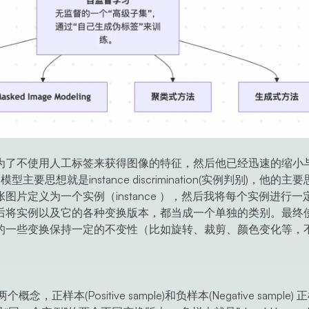
为了不使用人工标签来获得图像的特征，然后他已经迅速的缩小
思想就是instance discrimination(实例判别)，他的主
片定义为一个实例（instance ），然后我将每个实例进行一
后将实例以及它的各种变换版本，都当成一个单独的类别。最终
的一些变换保持一定的不变性（比如旋转、裁剪、颜色变化等，
义两个概念，正样本(Positive sample)和负样本(Negative sample)