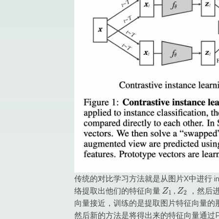
传统的对比学习方法就是从图片X中进行 image t
Z_1
Z_2
络提取出他们的特征向量
,
，然后
Z
Z
1
2
向量接近，训练的是提取图片特征向量的
然后新的方法是将得出来的特征向量通过Pro