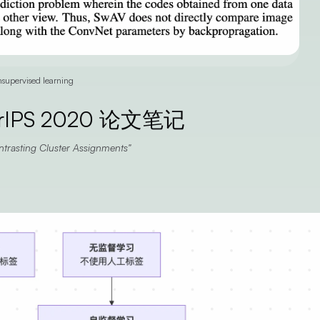
supervised learning
rIPS 2020 论文笔记
ntrasting Cluster Assignments