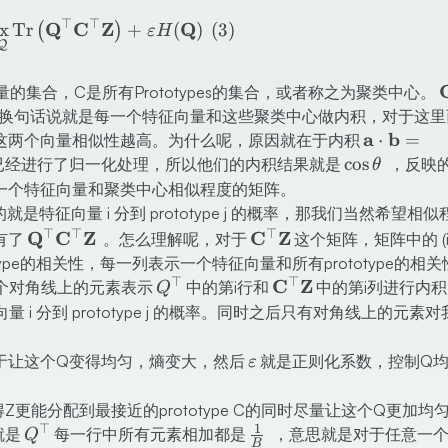
\max _{\mathbf{Q} \in \mathcal{Q}} 
⊤
⊤
Q
C
Z
Q
x
Tr
+
(
)
(
3
)
(
)
ε
H
Q
\
量的集合，C是所有Prototypes的集合，或者称之为聚类中心。
\
，换句话说就是每一个特征向量和这些聚类中心做内积，对于这里
\mathbf{a
a
b
⋅
=
这两个向量相似性越高。为什么呢，原因就在于内积
\mathbf{b
\cos
cos
pes已经进行了归一化处理，所以他们的内积结果就是
，反映
θ
\cos \thet
\theta
一个特征向量和聚类中心相似程度的矩阵。
{\top}
的就是特征向量 i 分到 prototype j 的概率，那我们当然希望相
⊤
⊤
⊤
\mathbf{Q}^{\top}
Q
C
Z
\mathbf{C}^{\top}
C
Z
有了
。怎么理解呢，对于
这个矩阵，矩阵中的 (i,
\mathbf{C}^{\top}
\mathbf{Z}
type的相关性，每一列表示一个特征向量和所有prototype的相
\mathbf{Z}
⊤
⊤
Q^{\top}
\mathbf{C}^{\top}
C
Z
个对角线上的元素表示
中的第i行和
中的第i列进行内
Q
\mathbf{Z}
i 分到 prototype j 的概率。同时之后只有对角线上的元素
\varepsilon
于让这个Q变得均匀，熵变大，然后
就是正则化系数，控制Q
ε
更能分配到最接近的prototype C的同时尽量让这个Q更加均
1
⊤
Q^{\top}
\frac1B
就是
每一行中所有元素相加都是
，意思就是对于任意一个
Q
B