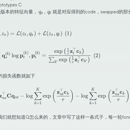
types C
q_s
q_t
强版本的特征向量，
,
就是对应得到的code，swapped的
q
q
s
t
L(z_t, z_s) = \mathcal{L}(z_t, q_s) + \
,
)
=
(
,
)
+
(
,
)
(
1
)
L
L
z
z
q
z
q
s
t
s
s
t
\ell\left(\mathbf{z}_t, \mathbf{q}_s\
1
⊤
z
c
exp
(
)
∑
(
)
(
)
k
k
k
(
)
t
q
k
p
p
τ
lo
g
,
=
(
2
)
1
t
t
s
⊤
z
c
exp
∑
(
)
′
k
′
t
k
τ
总的损失函数就如下
-\frac{1}{N} \sum_{n=1}^N \sum_{s, t 
K
K
⊤
⊤
z
c
z
c
(
)
(
)
∑
∑
k
k
⊤
n
t
n
s
z
C
q
−
lo
g
exp
−
lo
g
exp
n
t
n
s
τ
τ
=
1
=
1
k
k
就想知道Q怎么来的，文章中写了这样一条式子，每一轮forwar