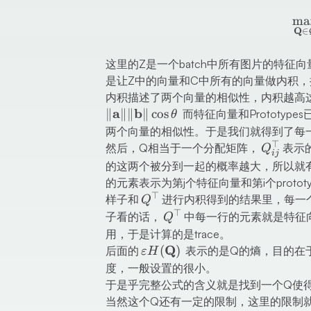
ma
Q
∈
这里的Z是一个batch中所有图片的特征向
是让Z中的向量和C中所有的向量做内积
内积描述了两个向量的相似性，内积越高
a
b
∥
∥∥
∥
cos
而特征向量和Prototy
θ
两个向量的相似性。于是我们就得到了每
⊤
Q_{ij}^
然后，Q相当于一个分配矩阵，
​表示
Q
ij
的这两个被分到一起的概率越大，所以就
的元素表示为第j个特征向量和第i个proto
⊤
Q^{\top}
样子和
进行内积得到的结果里，每一
Q
⊤
Q^{\top}
子看的话，
中每一行的元素就是特征向量 
Q
用，于是计算的是trace。
\varepsilon
Q
(
)
后面的
表示的是Q的熵，目的在
ε
H
H(\mathbf{Q})
度，一般设置的很小。
于是乎完整公式的含义就是找到一个Q使得Z
当然这个Q还有一定的限制，这里的限制