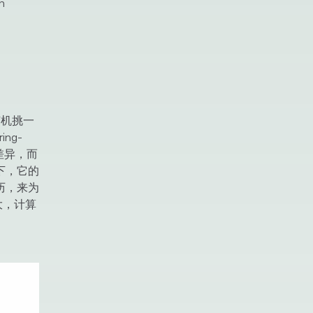
h
随机挑一
ng-
差异，而
下，它的
历，来为
大，计算