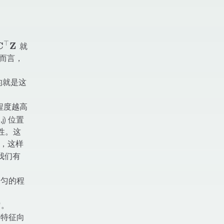
\operatorname{Tr}\left(\mathbf{Q}^{\top} \mathb
⊤
mathbf{C}^{\top}
C
Z
就
mathbf{Z}
而言，
} \cdot
}=\|\mathbf{a}\|\|\mathbf{b}\|
的就是这
a
似程度越高
j) 位置
关性。这
积，这样
对我们有
均匀的程
匀。
特征向