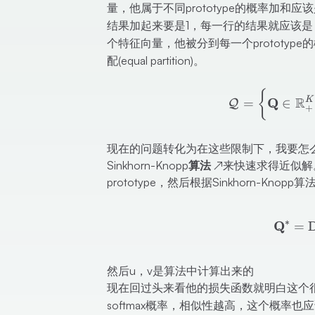
量，他属于不同prototype的概率加和应
结果加起来要是1，每一行的结果就应该是
个特征向量，他被分到每一个prototype
配(equal partition)。
{
R
Q
K
=
∈
Q
+
现在的问题转化为在这些限制下，我要怎么得到我
Sinkhorn-Knopp算法
↗
来快速求得近似解
prototype，然后根据Sinkhorn-Knop
∗
Q
=
然后u，v是算法中计算出来的
现在回过头来看他的损失函数就明白这个很
softmax概率，相似性越高，这个概率也