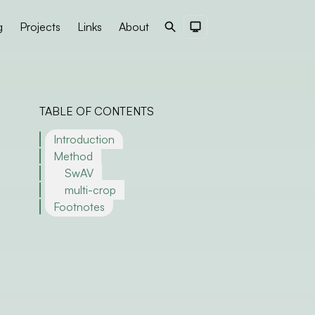
g
Projects
Links
About
Search
Dark Theme
TABLE OF CONTENTS
Introduction
Method
SwAV
multi-crop
Footnotes