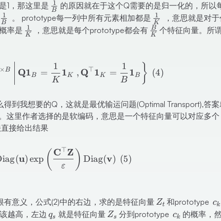
1
\frac1B
该是1，那这里是
的原因就在于这个Q需要的是归一化的，所以
B
1
1
\frac1B
\frac1K
。 prototype每一列中所有元素相加都是
，意思就是对于
B
K
1
\frac1K
\frac{B}K
B
的概率是
，意思就是每个prototype都会有
个特征向量。所
K
K
\mathcal{Q}=\left\{\mathbf{Q} \in \
1
1
}
×
⊤
B
Q
1
1
Q
1
1
=
,
=
(
4
)
B
K
K
B
K
B
想要的Q，这就是最优输运问题(Optimal Transport),答
。这里作者选择的是软编码，意思是一个特征向量可以对应多个
p算法直接给出结果
\mathbf{Q}^*=\operatorname{Diag}(\ma
⊤
C
Z
(
)
u
v
Diag
(
)
exp
Diag
(
)
(
5
)
ε
Z_t
c_
有意义，公式(2)中的右边，求的是特征向量
和prototype
Z
c
t
k
q_s
Z_s
c_k
应该越高，左边
就是特征向量
分到prototype
的概率，
q
Z
c
s
s
k