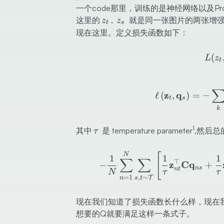
一个code那里，训练的是神经网络以及Proto
z_t
z_s
这里的
,
就是同一张图片的两张增
z
z
t
s
现在这里。定义损失函数如下：
(
L
z
t
z
q
ℓ
(
,
)
=
−
t
s
k
τ
1
其中
是 temperature parameter
,然后
τ
N
[
1
1
1
∑
∑
⊤
z
C
q
−
+
n
s
n
t
N
τ
τ
=
1
,
∼
T
n
s
t
现在我们知道了损失函数长什么样，现在我们
想要的Q就要满足这样一条式子。