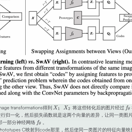
X_1
X_2
f_θ
ransformations得到
将这些转化后的图片经过
X
X
f
1
2
θ
进行归一化，然后损失函数就是这两个向量的差异，让同一类图
f_θ
那一部分神经网络
。
f
θ
totypes C映射到code那里，然后使同一类图片的特征向量