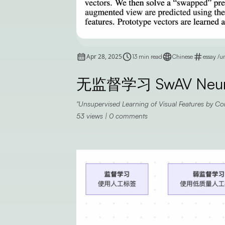
Apr 28, 2025
13 min read
Chinese
essay
/
un
无监督学习 SwAV Neu
Unsupervised Learning of Visual Features by Co
53
views
|
0
comments