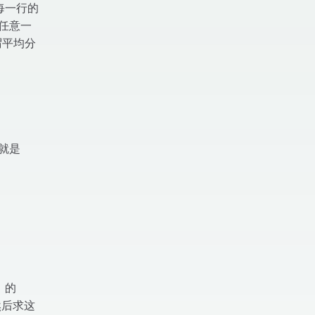
每一行的
任意一
谓平均分
mathbb{R}_{+}^{K \times B} \left\lvert\, \mathb
案就是
thbf{u}) \exp \left(\frac{\mathbf{C}^{\top} \ma
k
的
然后求这