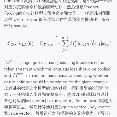
combined 数据：VLM模型输入的是视频，这个视频一开始
对应的完整命令和他的编码动作，然后也是Teacher
Forcing的方法让模型去预测命令和动作。一样是VLM预测
动作token，expert输入连续动作向量预测连贯动作。所有
部分mask为1。
\mathcal{L}_{\mathrm{CO
−
1
n
[
∑
^
ℓ
E
(
)
=
−
lo
g
(
ℓ
∣
)
+
L
θ
M
p
x
CO
−
VLA
,
,
+
1
1
:
D
τ
ω
θ
j
j
j
=
1
j
ℓ
M^\ell
is a language loss mask (indicating locations in the
M
token stream at which the language loss should be applied)
M^{act}
a
c
t
and
is an action mask indicator specifying whether
M
or not actions should be predicted for the given example.
上述讲的都是这个模型的训练过程，等到模型的推理的时
候，一开始输入图片和完整命令，然后VLM模型就可以计
算他对应的key vector和value vector。Action expert就输入
存噪声进去，然后计算他对应的query vector，key vector
和value vector。然后进行之前提到的交叉注意力，得到方