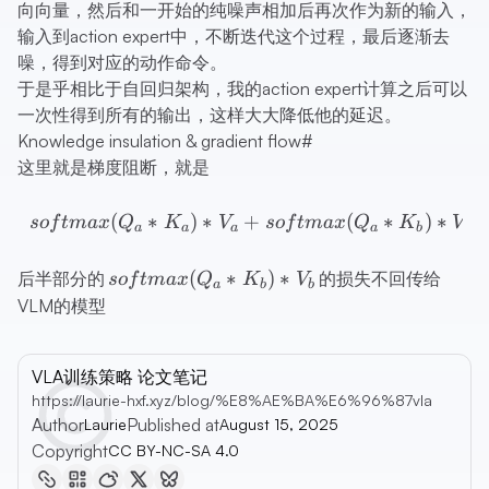
向向量，然后和一开始的纯噪声相加后再次作为新的输入，
输入到action expert中，不断迭代这个过程，最后逐渐去
噪，得到对应的动作命令。
于是乎相比于自回归架构，我的action expert计算之后可以
一次性得到所有的输出，这样大大降低他的延迟。
Knowledge insulation & gradient flow
#
这里就是梯度阻断，就是
softmax(Q_a*K_a)*V_a+
(
∗
)
∗
+
(
∗
)
∗
so
f
t
ma
x
Q
K
V
so
f
t
ma
x
Q
K
V
a
a
a
a
b
b
softmax(Q_a*K_b)*V_b
(
∗
)
∗
后半部分的
的损失不回传给
so
f
t
ma
x
Q
K
V
a
b
b
VLM的模型
VLA训练策略 论文笔记
https://laurie-hxf.xyz/blog/%E8%AE%BA%E6%96%87vla
Author
Published at
Laurie
August 15, 2025
Copyright
CC BY-NC-SA 4.0