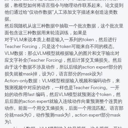
据，教模型如何将语言指令与物理动作联系起来。论文提到
他们通过给“仅动作数据”人工添加文字描述来创造这类数
据。
然后我随机从这三种数据中抽取一个批次数据，这个批次里
面包含这三种数据用来轮流训练，如果是
对于VLM来说本质上都是输入一系列的token，然后进行
Teacher Forcing，只是这个token可能来自不同的模态。
VLM数据：那么VLM模型就根据输入的图片和文字输出对
应文字补全(Teacher Forcing)，然后计算交叉熵损失。然后
由于这个数据不涉及动作，所以后续的action expert部分的
损失就被mask掉，设为0，语言部分的mask设为1
Action-only数据：VLM模型根据输入视频和编码动作，来
预测视频中对应的动作，一样也是Teacher Forcing。一开
始的动作用fast 编码，然后VLM模型就预测这个token，然
后后面的action expert就输入连续动作向量预测整个连贯的
动作。前面一个用交叉熵损失，后面一个用流匹配。语言部
分就mask为0，动作预测mask为1，action expert部分mask
为1.