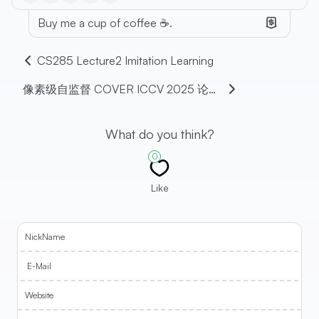
Buy me a cup of coffee ☕.
CS285 Lecture2 Imitation Learning
像素级自监督 COVER ICCV 2025 论文笔记
What do you think?
0
Like
NickName
E-Mail
Website