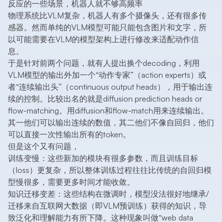
反应的一些场景，机器人就不够高频率
物理系统比VLM复杂，机器人有多个摄像头，还有很多传
感器。然而单纯的VLM模型可能只能包含图片和文字，所
以可能需要在VLM的模型架构上进行修改来适配动作信
息。
于是针对前两个问题，就有人提出换个decoding，利用
VLM模型的输出外加一个“动作专家”（action experts）或
者“连续输出头”（continuous output heads），用于输出连
续的控制。比较出名的就是diffusion prediction heads or
flow-matching。用diffusion和flow-match用来连续输出。
其一他们可以输出连续的数值，其二他们不像自回归，他们
可以直接一次性输出所有的token。
但是这个又有问题，
训练变慢：这些新加的模块有很多参数，而且训练目标
（loss）更复杂，所以整体训练过程往往比传统的自回归模
型慢很多，需要更多时间才能收敛。
知识迁移变差：这些结构在微调时，模型没法很好地继承/
迁移来自互联网大数据（即VLM预训练）获得的知识，导
致泛化和理解能力有所下降。这种现象叫做“web data