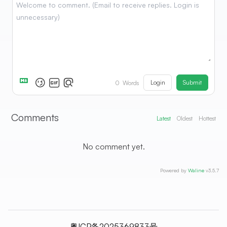
Login
Submit
0
Words
Comments
Latest
Oldest
Hottest
No comment yet.
Powered by
Waline
v3.5.7
粤ICP备2025369833号