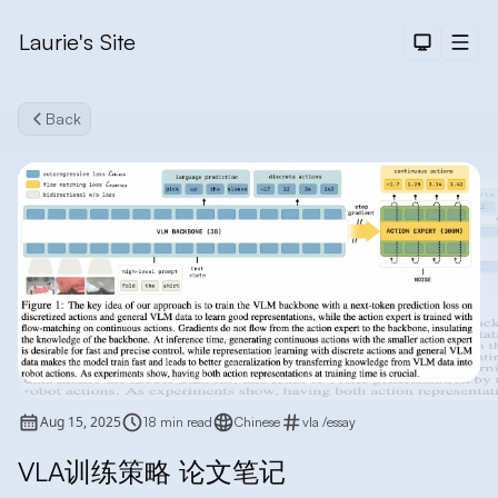
Laurie's Site
Dark The
Men
Back
Search
Aug 15, 2025
18 min read
Chinese
vla
/
essay
VLA训练策略 论文笔记