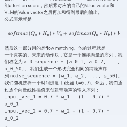
组attention score，然后乘对应的自己的Value vector和
VLM的Value vector之后再加和得到最后的输出。
公式表示就是
softmax(Q_a*K_a)*V_a+
(
∗
)
∗
+
(
∗
)
∗
so
f
t
ma
x
Q
K
V
so
f
t
ma
x
Q
K
V
a
a
a
a
b
b
然后这一部分用的是flow matching。他的过程就是
一个真实的、未来的动作块，它是一个连续向量的序列，我
们称之为
a_0_sequence = [a_0_1, a_0_2, ...,
。 我们生成一个形状完全相同的纯噪声序
a_0_50]
列
。
noise_sequence = [ω_1, ω_2, ..., ω_50]
我们随机选择一个时间进度
(比如
)。然后，我们通
t
t=0.7
过逐个向量线性插值来创建带噪声的输入序列：
input_vec_1 = 0.7 * ω_1 + (1 - 0.7) *
a_0_1
input_vec_2 = 0.7 * ω_2 + (1 - 0.7) *
a_0_2
…