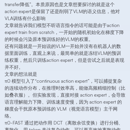
transfer降低”。本质原因也是文章想要探讨的就是这个
action expert是保留了还是削弱了VLM的语义信息，他对
VLA训练有什么影响
文章就告诉我们模型不听语言指令的话可能是由于action
expert train from scratch，一开始的随机初始化在梯度下降
的时候会污染原本预训练好的VLM的权重。
还有问题就是一开始说的VLM一开始并没有在机器人的数
据里面训练，直观上来说，最简单的就是冻结VLM的预训
练权重，然后只训练action expert，但是尝试之后就是表现
并不好。
文章的想法就是
π0 模型引入了“continuous action expert”，可以捕捉复杂
的连续动作分布，在推理时效率高，能做高频精细控制（比
如叠衣服）。但实验发现，直接对接 action expert，会导致
语言理解能力下降、训练速度变慢，因为 action expert 的
梯度会干扰原本预训练的 VLM（视觉语言模型）主干网
络。
π0-FAST 通过把动作用 DCT（离散余弦变换）进行分桶、
离散化，用 token 表达复杂动作，可以更高效地离散动作