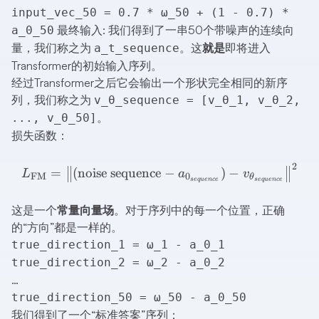
input_vec_50 = 0.7 * ω_50 + (1 - 0.7) *
最终输入: 我们得到了一串50个带噪声的连续向
a_0_50
量，我们称之为
。这
就是
即将进入
a_t_sequence
Transformer的初始输入序列。
经过Transformer之后它会输出一个形状完全相同的新序
列，我们称之为
v_θ_sequence = [v_θ_1, v_θ_2,
。
..., v_θ_50]
损失函数：
2
L_{\mathrm{FM}}=\left\|(
=
(
noise sequence
−
)
−
L
a
v
FM
0
θ
se
q
u
e
n
ce
se
q
u
e
n
ce
这是一个
常量向量场
。对于序列中的每一个位置，正确
的“方向”都是一样的。
true_direction_1 = ω_1 - a_0_1
true_direction_2 = ω_2 - a_0_2
…
true_direction_50 = ω_50 - a_0_50
我们得到了一个“标准答案”序列：