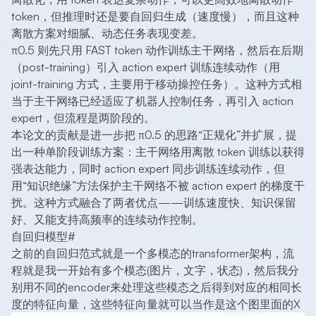
token，但推理时还是要自回归生成（速度慢），而且这种
离散方案对细腻、动态任务表现变差。
π0.5 则先只用 FAST token 动作训练主干网络，然后在后期
（post-training）引入 action expert 训练连续动作（用
joint-training 方式，主要用于移动操控任务）。这种方式相
当于主干网络已经适应了机器人控制任务，再引入 action
expert，但流程是两阶段的。
本论文的贡献是进一步把 π0.5 的思路“正规化”并扩展，提
出一种单阶段训练方案：主干网络用离散 token 训练以获得
强表达能力，同时 action expert 同步训练连续动作，但
用“知识绝缘”方法保护主干网络不被 action expert 的梯度干
扰。这种方式融合了两者优点——训练速度快、知识保留
好、又能支持高频率的连续动作控制。
自回归模型
#
之前的自回归范式就是一个多模态的transformer架构，流
程就是我一开始有多个模态(图片，文字，状态)，然后我分
别用不同的encoder来处理这些模态之后得到对应的相同长
度的特征向量，这些特征向量就可以当作是这个图里面的X