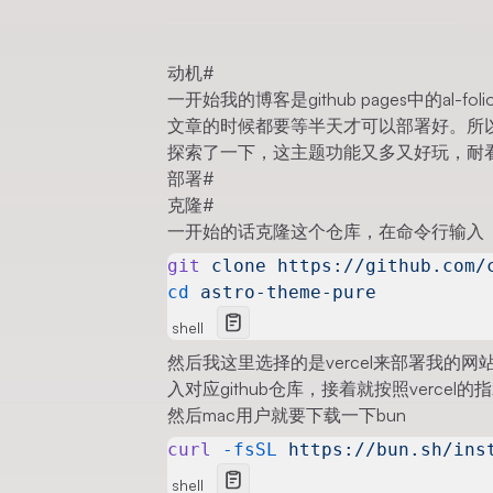
动机
#
一开始我的博客是github pages中的
al-foli
文章的时候都要等半天才可以部署好。所
探索了一下，这主题功能又多又好玩，耐
部署
#
克隆
#
一开始的话克隆这个仓库，在命令行输入
git
 clone
 https://github.com/
cd
 astro-theme-pure
shell
然后我这里选择的是vercel来部署我的网
入对应github仓库，接着就按照verce
然后mac用户就要下载一下bun
curl
 -fsSL
 https://bun.sh/ins
shell