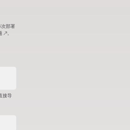
每次部署
题
↗
。
就直接导