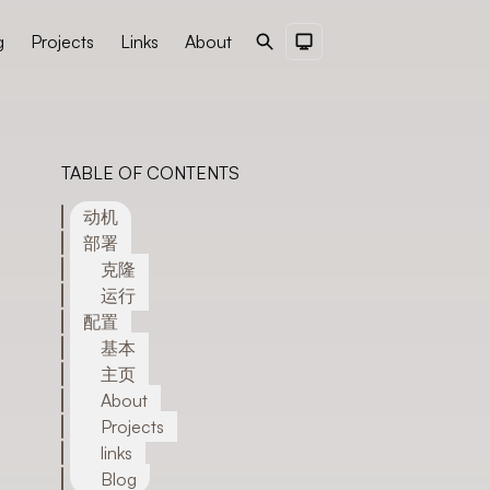
g
Projects
Links
About
Search
Dark Theme
TABLE OF CONTENTS
动机
部署
克隆
运行
配置
基本
主页
About
Projects
links
Blog