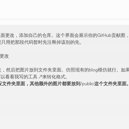
dex.astro里面更改，添加自己的仓库。这个界面会展示你的GitHub贡献
时候只用把那段代码暂时先注释掉该别的先。
里面更改
面添加文件夹，然后把图片放到文件夹里面。仿照现有的blog模仿就行。如
，可以看看我写的
工具
↗
来转化格式。
应文件夹里面，其他额外的图片都要放到/public这个文件夹里面