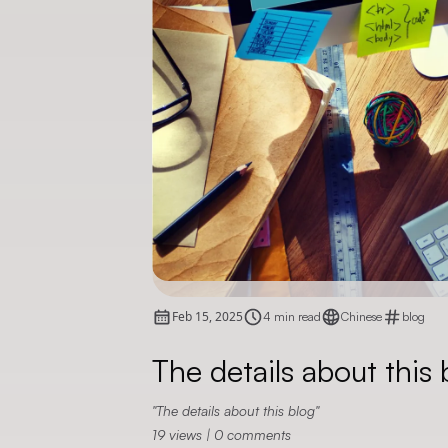
Feb 15, 2025
4 min read
Chinese
blog
The details about this 
The details about this blog
19
views
|
0
comments