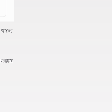
图，有的时
果习惯在
。