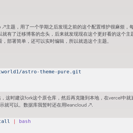
o
↗
主题，用了一个学期之后发现之前的这个配置维护很麻烦，
以就有了迁移博客的念头，后来就发现现在这个更好看的这个
主
看，部署简单，还可以实时编辑，所以就选这个主题。
cworld1/astro-theme-pure.git
站，这时建议fork这个原仓库，然后再克隆到本地，在vercel中
l的指示就可以。数据库我暂时还在用
leancloud
↗
.
tall
 |
 bash