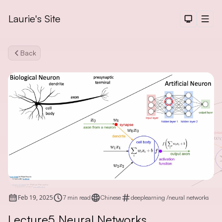
Laurie's Site
Dark The
Men
Back
Search
Feb 19, 2025
7 min read
Chinese
deeplearning
/
neural networks
Lecture5 Neural Networks