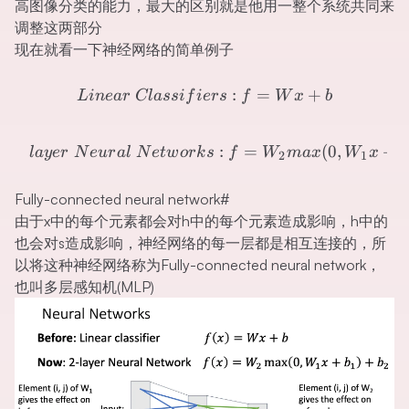
高图像分类的能力，最大的区别就是他用一整个系统共同来
调整这两部分
现在就看一下神经网络的简单例子
Linear\ Classifiers:f = Wx
:
=
+
L
in
e
a
r
Cl
a
ss
i
f
i
ers
f
W
x
b
\ layer\ Neural\ Networ
:
=
(
0
,
+
l
a
yer
N
e
u
r
a
l
N
e
tw
or
k
s
f
W
ma
x
W
x
b
2
1
Fully-connected neural network
#
由于x中的每个元素都会对h中的每个元素造成影响，h中的
也会对s造成影响，神经网络的每一层都是相互连接的，所
以将这种神经网络称为Fully-connected neural network，
也叫多层感知机(MLP)