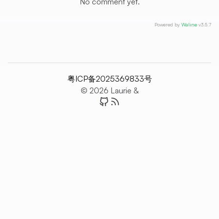
No comment yet.
Powered by
Waline
v3.5.7
粤ICP备2025369833号
© 2026 Laurie &