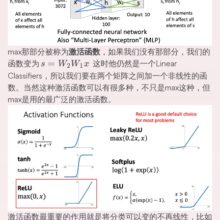
max那部分被称为
激活函数
，如果我们没有那部分，我们的
s=W_2W_1x
=
函数变为
这时他仍然是一个Linear
s
W
W
x
2
1
Classifiers，所以我们要在两个矩阵之间加一个非线性的函
数。当然这种激活函数可以有很多种，不只是max这种，但
max是用的最广泛的激活函数。
激活函数最重要的作用就是将分类可以变的不再线性，比如