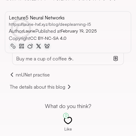
Lecture5 Neural Networks
https://laurie-hxf.xyz/blog/deeplearning-l5
Author
Published at
Laurie
February 19, 2025
Copyright
CC BY-NC-SA 4.0
Buy me a cup of coffee ☕.
nnUNet practise
The details about this blog
What do you think?
0
Like