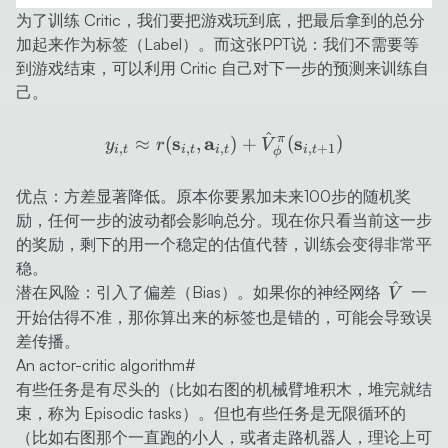
为了训练 Critic，我们要把游戏玩到底，把最后拿到的总分
加起来作为标签（Label）。而这张PPT说：我们不需要等
到游戏结束，可以利用 Critic 自己对下一步的预测来训练自
己。
^
y_{i,t} \approx r(\mathb
s
a
π
s
≈
(
,
)
+
(
)
y
r
V
,
,
,
,
+
1
i
t
i
t
i
t
i
t
ϕ
优点：方差显著降低。原本你要累加未来100步的随机奖
励，任何一步的波动都会影响总分。现在你只看当前这一步
的奖励，剩下的用一个稳定的估值代替，训练会变得非常平
稳。
^
\hat{V
潜在风险：引入了偏差（Bias）。如果你的神经网络
一
V
开始估得不准，那你算出来的标签也是错的，可能会导致误
差传播。
An actor-critic algorithm
#
有些任务是有尽头的（比如右图的机械臂堆积木，堆完就结
束，称为
Episodic tasks
）。但也有些任务是无限循环的
（比如右图那个一直跑的小人，或者走路机器人，理论上可