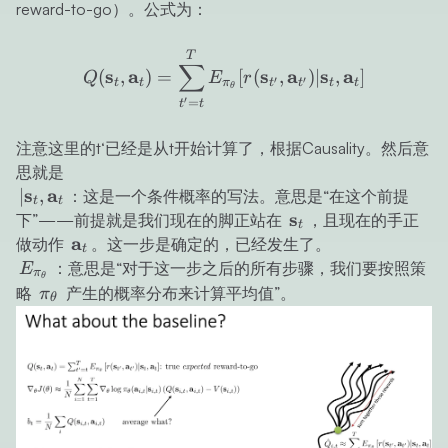
\mathbf{a}_t)
reward-to-go）。公式为：
Q(\mathbf{s}_t, \mathbf{
T
∑
s
a
s
a
s
a
(
,
)
=
[
(
,
)
∣
,
]
Q
E
r
′
′
t
t
π
t
t
t
t
θ
′
=
t
t
注意这里的t‘已经是从t开始计算了，根据Causality。然后意
思就是
|\mathbf{s}_t,
s
a
∣
,
：这是一个条件概率的写法。意思是“在这个前提
t
t
\mathbf{a}_t
\mathbf{s}_t
s
下”——前提就是我们现在的脚正站在
，且现在的手正
t
\mathbf{a}_t
a
做动作
。这一步是确定的，已经发生了。
t
E_{\pi_\theta}
：意思是“对于这一步之后的所有步骤，我们要按照策
E
π
θ
\pi_\theta
略
产生的概率分布来计算平均值”。
π
θ