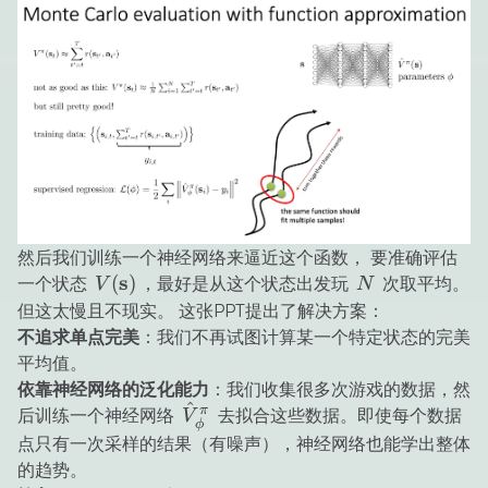
然后我们训练一个神经网络来逼近这个函数， 要准确评估
V(\mathbf{s})
s
N
(
)
一个状态
，最好是从这个状态出发玩
次取平均。
V
N
但这太慢且不现实。 这张PPT提出了解决方案：
不追求单点完美
：我们不再试图计算某一个特定状态的完美
平均值。
依靠神经网络的泛化能力
：我们收集很多次游戏的数据，然
^
\hat{V}_\phi^\pi
π
后训练一个神经网络
去拟合这些数据。即使每个数据
V
ϕ
点只有一次采样的结果（有噪声），神经网络也能学出整体
的趋势。