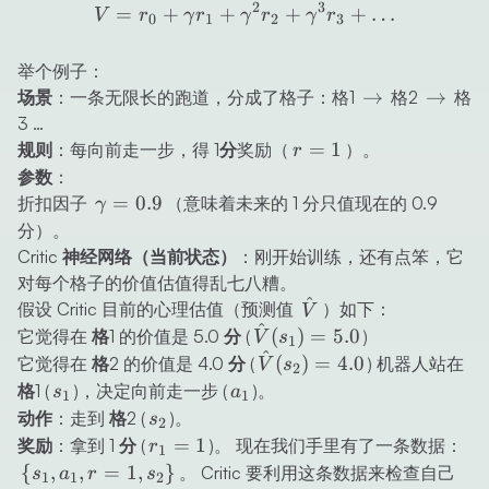
V = r_0 + \gamma r_1 + 
2
3
=
+
+
+
+
…
V
r
γ
r
γ
r
γ
r
0
1
2
3
举个例子：
\to
\to
→
→
场景
：一条无限长的跑道，分成了格子：格1
格2
格
3 …
r=1
=
1
规则
：每向前走一步，得
1分
奖励（
）。
r
参数
：
\gamma
=
0.9
折扣因子
（意味着未来的 1 分只值现在的 0.9
γ
= 0.9
分）。
Critic 神经网络（当前状态）
：刚开始训练，还有点笨，它
对每个格子的价值估值得乱七八糟。
^
\hat{V}
假设 Critic 目前的心理估值（预测值
）如下：
V
^
\hat{V}
(
)
=
5.0
它觉得在
格1
的价值是
5.0 分
(
)
V
s
1
^
(s_1) =
\hat{V}
(
)
=
4.0
它觉得在
格2
的价值是
4.0 分
(
) 机器人站在
V
s
2
5.0
(s_2) =
s_1
a_1
格1 (
)
，决定向前走一步 (
)。
s
a
1
1
4.0
s_2
动作
：走到
格2 (
)
。
s
2
r_1=1
\
=
1
奖励
：拿到
1 分 (
)
。 现在我们手里有了一条数据：
r
1
{s
{
,
,
=
1
,
}
。 Critic 要利用这条数据来检查自己
s
a
r
s
1
1
2