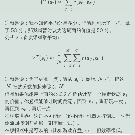
∑
π
s
s
a
(
)
≈
(
,
)
V
r
′
′
t
t
t
′
=
t
t
这就是说：我不知道平均分是多少，但我刚刚玩了一把，拿
了 50 分，那我就暂时认为这局面的价值是 50 分。
公式 2（多次采样取平均）：
V^\pi(\mathbf{s}_t) \app
N
T
1
∑
∑
π
s
s
a
(
)
≈
(
,
)
V
r
′
′
t
t
t
N
′
=
1
=
i
t
t
\mathbf{s}_t
s
N
N
这就是说：为了更准一点，我从
开始玩
把，把这
N
t
N
把的分数加起来除以
。
N
N
\mat
s
但是如果你想用上面的公式 2 准确估计某一个特定状态
t
\mathbf{s}_t
s
的价值，你必须能够让时间倒流，回到
，重新玩一次，
t
\mathbf{s}_t
s
再回到
，再玩一次……
t
在现实世界中这是不可能的（你不能让机器人摔倒后，时光
倒流回摔倒前的那一刻重新尝试）。
在模拟器中是可以的（比如游戏存盘点），但效率很低。