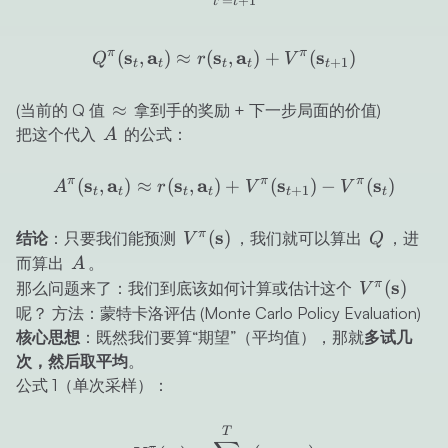
=
+
1
t
t
Q^\pi(\mathbf{s}_t, \mat
π
s
a
s
a
π
s
(
,
)
≈
(
,
)
+
(
)
Q
r
V
+
1
t
t
t
t
t
\approx
≈
(当前的 Q 值
拿到手的奖励 + 下一步局面的价值)
A
把这个代入
的公式：
A
A^\pi(\mathbf{s}_t, \mat
π
s
a
s
a
π
s
π
s
(
,
)
≈
(
,
)
+
(
)
−
(
)
A
r
V
V
+
1
t
t
t
t
t
t
V^\pi(\mathbf{s})
s
Q
π
(
)
结论
：只要我们能预测
，我们就可以算出
，进
V
Q
A
而算出
。
A
V^\pi(\ma
s
π
(
)
那么问题来了：我们到底该如何计算或估计这个
V
呢？ 方法：蒙特卡洛评估 (Monte Carlo Policy Evaluation)
核心思想
：既然我们要算“期望”（平均值），那就
多试几
次，然后取平均
。
公式 1（单次采样）：
V^\pi(\mathbf{s}_t) \app
T