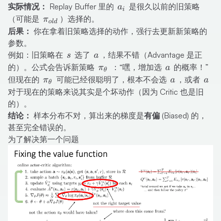
a_i
实际情况：
Replay Buffer 里的
是很久以前的旧策略
a
i
\pi_{old}
（可能是
）选择的。
π
o
l
d
后果：
你在拿着旧策略选择的动作，强行去更新新策略的
参数。
s
a
例如：旧策略在
选了
，结果不错（Advantage 是正
s
a
\pi_\theta
a
的）。公式会告诉新策略
：“嘿，增加选
的概率！”
π
a
θ
\pi_\theta
a
a
但现在的
可能已经很聪明了，根本不会选
，或者
π
a
a
θ
对于现在的策略来说其实是个坏动作（因为 Critic 也是旧
的）。
结论：
样本分布不对，算出来的梯度是
有偏 (Biased)
的，
甚至完全错误的。
为了解决第一个问题