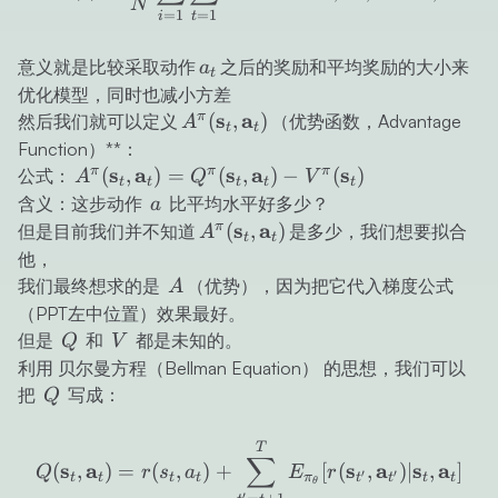
N
=
1
=
1
t
i
a_t
意义就是比较采取动作
之后的奖励和平均奖励的大小来
a
t
优化模型，同时也减小方差
A^\pi(\mathbf{s}_t,
s
a
π
(
,
)
然后我们就可以定义
（优势函数，Advantage
A
t
t
\mathbf{a}_t)
Function）**：
A^\pi(\mathbf{s}_t,
s
a
s
a
s
π
π
π
(
,
)
=
(
,
)
−
(
)
公式：
A
Q
V
t
t
t
t
t
\mathbf{a}_t) =
a
含义：这步动作
比平均水平好多少？
a
Q^\pi(\mathbf{s}_t,
A^\pi(\mathbf{s}_t,
s
a
π
(
,
)
但是目前我们并不知道
是多少，我们想要拟合
A
t
t
\mathbf{a}_t) -
\mathbf{a}_t)
他，
V^\pi(\mathbf{s}_t)
A
我们最终想求的是
（优势），因为把它代入梯度公式
A
（PPT左中位置）效果最好。
Q
V
但是
和
都是未知的。
Q
V
利用 贝尔曼方程（Bellman Equation） 的思想，我们可以
Q
把
写成：
Q
Q(\mathbf{s}_t, \mathbf{
T
∑
s
a
s
a
s
a
(
,
)
=
(
,
)
+
[
(
,
)
∣
,
]
Q
r
s
a
E
r
′
′
t
t
t
t
π
t
t
t
t
θ
′