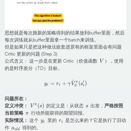
思想就是每次跑新的策略得到的结果放到buffer里面，然后
每次训练就从buffer里面拿一个batch来训练。
但是如果只是把这种做法嵌套进原有的框架里面会有问题
Critic 更新的问题 (Step 3)
V
公式含义： 这一步是在更新 Critic（价值函数
），使用
V
的是时序差分（TD）目标。
^
y_i = r_i + \gamma \hat{
′
π
=
+
(
)
y
r
γ
V
s
i
i
ϕ
i
问题所在：
V^\pi(s)
s
π
(
)
定义冲突：
的定义是：从状态
出发，
严格按照
V
s
s
\pi
当前策略
行动所能获得的期望回报。
π
y_i
r_i
实际情况：
这个
里的
是怎么来的？它是执行了旧动
y
r
i
i
a_{old}
作
得到的。
a
o
l
d