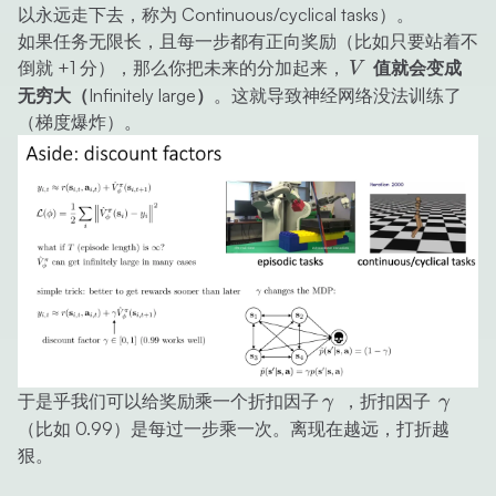
以永远走下去，称为
Continuous/cyclical tasks
）。
如果任务无限长，且每一步都有正向奖励（比如只要站着不
V
倒就 +1 分），那么你把未来的分加起来，
值就会变成
V
无穷大（Infinitely large）
。这就导致神经网络没法训练了
（梯度爆炸）。
\gamma
\gam
于是乎我们可以给奖励乘一个折扣因子
，折扣因子
γ
γ
（比如 0.99）是每过一步乘一次。离现在越远，打折越
狠。