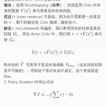
做法：
使用
Bootstrapping（自举）
。也就是用 Critic 对未
′
V(s')
(
)
来的预测
来代替真实的未来回报。
V
s
优点 (+ lower variance):
方差低。因为你只需要看一步真实
r
的
，剩下的都交给 Critic 预测，随机性小。
r
缺点 (- not unbiased):
有偏差。我们希望优化的目标是真实
^
′
G_t
r +
+
(
)
回报
。而在 Actor-Critic 中，我们用
来代
G
r
γ
V
s
t
\gamma
G_t
替
。
G
t
\hat{V}
(s')
^
\mathbb{E}[r + \gamma \
′
E
E
[
+
(
)]

=
[
]
r
γ
V
s
G
t
^
\hat{V}
V_{true}
除非你的
完美等于真实价值函数
（这在训练初期
V
V
t
r
u
e
是不可能的），否则这个等式永远不成立。这个差值就是
Bias。
2. Policy Gradient (中间公式)
#
∑
\nabla J \approx ... ((\sum
∇
≈
...
((
)
−
)
J
r
b