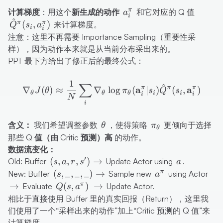
a_i^\pi
\hat{Q
π
计算梯度
：用这个
新生成的动作
和它对应的 Q 值
a
i
^
a_i^\p
π
π
(
,
)
来计算梯度。
Q
s
a
i
i
注意：这里不再需要 Importance Sampling（重要性采
样），因为动作本来就是从当前分布采出来的。
PPT 最下方给出了修正后的最终公式：
1
\nabla_\theta J(\theta) \
∑
^
a
π
π
a
π
∇
(
)
≈
∇
lo
g
(
∣
)
(
,
)
J
θ
π
s
Q
s
θ
θ
θ
i
i
i
i
N
i
\theta
\pi_\theta
含义：
我们希望调整参数
，使得策略
更倾向于选择
θ
π
θ
那些
Q 值（由 Critic 预测）高
的动作。
数据流变化：
′
(s, a, r, s')
a
(
,
,
,
)
→
Old:
Buffer
Update Actor using
.
s
a
r
s
a
\rightarrow
(s, \_, \_,
a^\pi
\ri
π
(
,
_
,
_
,
_
)
→
New:
Buffer
Sample new
using Actor
s
a
\_)
Q(s,
\rightarrow
π
→
(
,
)
→
Evaluate
Update Actor.
Q
s
a
\rightarrow
a^\pi)
相比于直接使用 Buffer 里的真实回报（Return），这里我
们使用了一个“采样出来的动作”加上“Critic 预测的 Q 值”来
计算梯度。