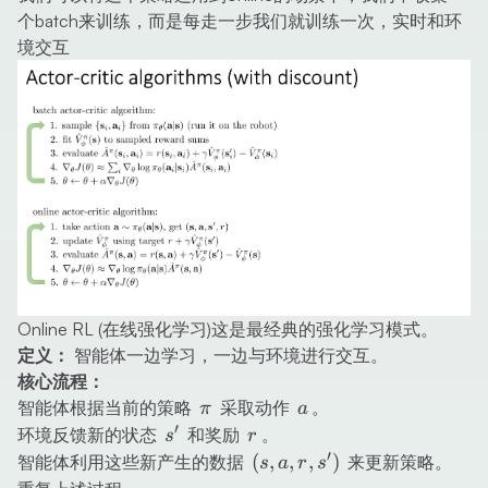
个batch来训练，而是每走一步我们就训练一次，实时和环
境交互
Online RL (在线强化学习)这是最经典的强化学习模式。
定义：
智能体一边学习，一边与环境进行交互。
核心流程：
\pi
a
智能体根据当前的策略
采取动作
。
π
a
′
s'
r
环境反馈新的状态
和奖励
。
s
r
′
(s,
(
,
,
,
)
智能体利用这些新产生的数据
来更新策略。
s
a
r
s
a,