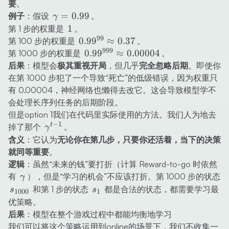
要
。
\gamma
=
0.99
例子
：假设
。
γ
= 0.99
1
1
第 1 步的权重是
。
99
0.99^{99}
0.9
9
≈
0.37
第 100 步的权重是
。
999
\approx
0.99^{999}
0.9
9
≈
0.00004
第 1000 步的权重是
。
0.37
\approx
后果
：模型会
极其重视开局
，但几乎
完全忽略后期
。即使你
0.00004
在第 1000 步犯了一个导致“死亡”的低级错误，因为权重只
有 0.00004，神经网络也懒得去改它。这会导致模型学不
会处理长序列任务的后期阶段。
但是option 1我们在代码里实际使用的方法。我们人为地去
−
1
\gamma^{t-
t
掉了那个
。
γ
1}
含义
：它认为
无论你在第几步，只要你还活着，当下的决策
就同等重要
。
逻辑
：虽然“未来的钱”要打折（计算 Reward-to-go 时依然
\gamma
有
），但是“学习的机会”不应该打折。第 1000 步的状态
γ
s_{1000}
s_1
和第 1 步的状态
都是合法的状态，都需要学习最
s
s
1000
1
优策略。
后果
：模型在整个游戏过程中都能均衡地学习
我们可以将这个策略运用到online的场景下，我们不收集一