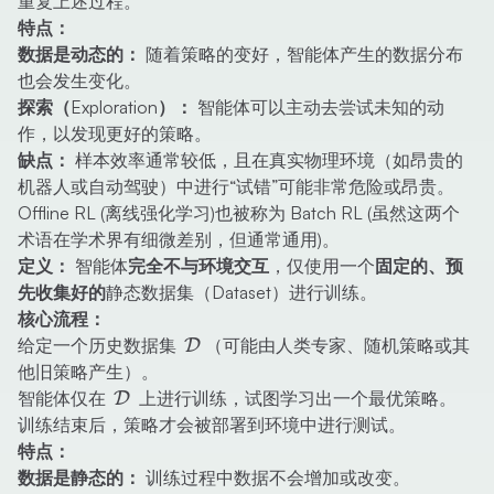
重复上述过程。
r,
特点：
s')
数据是动态的：
随着策略的变好，智能体产生的数据分布
也会发生变化。
探索（Exploration）：
智能体可以主动去尝试未知的动
作，以发现更好的策略。
缺点：
样本效率通常较低，且在真实物理环境（如昂贵的
机器人或自动驾驶）中进行“试错”可能非常危险或昂贵。
Offline RL (离线强化学习)也被称为
Batch RL
(虽然这两个
术语在学术界有细微差别，但通常通用)。
定义：
智能体
完全不与环境交互
，仅使用一个
固定的、预
先收集好的
静态数据集（Dataset）进行训练。
核心流程：
\mathcal{D}
给定一个历史数据集
（可能由人类专家、随机策略或其
D
他旧策略产生）。
\mathcal{D}
智能体仅在
上进行训练，试图学习出一个最优策略。
D
训练结束后，策略才会被部署到环境中进行测试。
特点：
数据是静态的：
训练过程中数据不会增加或改变。