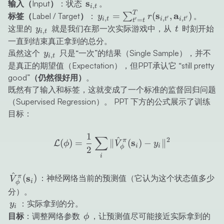
\mathbf{s}_{i,t}
s
输入（Input）
：状态
。
,
i
t
T
y_{i,t} =
s
a
=
(
,
)
标签（Label / Target）
：
∑
。
y
r
′
′
,
,
,
i
t
i
t
i
t
′
=
t
t
\sum_{t'=t}^T
y_{i,t}
t
这里的
就是我们在那一次实际游戏中，从
时刻开始
y
t
,
i
t
r(\mathbf{s}_{i,t'},
一直到结束真正拿到的总分。
\mathbf{a}_{i,t'})
y_{i,t}
虽然这个
只是“一次”的结果（Single Sample），并不
y
,
i
t
是真正的期望值（Expectation），但PPT承认它
“still pretty
good”（仍然很好用）
。
既然有了输入和标签，这就变成了一个标准的监督回归问题
（Supervised Regression）。 PPT 下方的公式展示了训练
目标：
1
\mathcal{L}(\phi) = \frac
∑
^
2
π
s
(
)
=
∥
(
)
−
∥
L
ϕ
V
y
i
i
ϕ
2
i
^
\hat{V}_\phi^\pi(\mathbf{s}_i)
s
π
(
)
：神经网络当前的预测值（它认为这个状态值多少
V
i
ϕ
分）。
y_i
：实际拿到的分。
y
i
\phi
目标
：调整网络参数
，让预测值尽可能接近实际拿到的
ϕ