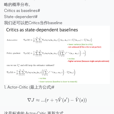
略的概率分布。
Critics as baselines
#
State-dependent
#
我们还可以把Critics当作baseline
1. Actor-Critic (最上方公式)
#
^
^
\nabla J \approx ... (r +
′
∇
≈
...
(
+
(
)
−
(
))
J
r
γ
V
s
V
s
这是标准的 Actor-Critic 更新方式。