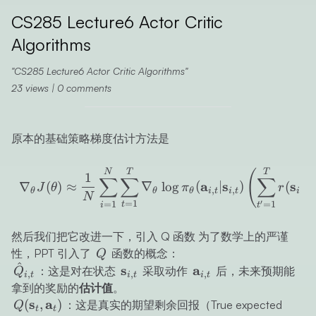
CS285 Lecture6 Actor Critic
Algorithms
CS285 Lecture6 Actor Critic Algorithms
23
views
|
0
comments
原本的基础策略梯度估计方法是
\nabla_\theta J(\theta) \
N
T
T
(
1
∑
∑
∑
a
s
s
∇
(
)
≈
∇
lo
g
(
∣
)
(
,
J
θ
π
r
′
,
,
,
θ
θ
θ
i
t
i
t
i
t
N
′
=
1
=
1
=
1
t
i
t
然后我们把它改进一下，引入 Q 函数 为了数学上的严谨
Q
性，PPT 引入了
函数的概念：
Q
^
\hat{Q}_{i,t}
\mathbf{s}_{i,t}
\mathbf{a}_{i,t}
s
a
：这是对在状态
采取动作
后，未来预期能
Q
,
,
,
i
t
i
t
i
t
拿到的奖励的
估计值
。
Q(\mathbf{s}_t,
s
a
(
,
)
：这是真实的期望剩余回报（True expected
Q
t
t