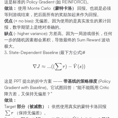
这是标准的 Policy Gradient (如 REINFORCE)。
做法：
使用
Monte Carlo（蒙特卡洛）
回报。也就是必须
等到游戏结束，把后面所有的奖励加起来作为回报。
优点 (+ no bias):
无偏差。因为使用的是真实发生的累计回
报，数学期望上是绝对准确的。
缺点 (- higher variance):
方差高。因为一局游戏很长，任何
一步的随机因素都会累积，导致最终的 Sum Reward 波动
极大。
3. State-Dependent Baseline (最下方公式)
#
∑
\nabla J \approx ... ((\sum
^
∇
≈
...
((
)
−
(
))
J
r
V
s
这是 PPT 提出的折中方案 ——
带基线的策略梯度 (Policy
Gradient with Baseline)
。它试图回答：“能不能既用 Critic
降方差，又保持无偏差？”
做法：
\sum
Target 部分（被减数）：
依然使用真实的蒙特卡洛回报
r
∑
（保持无偏差）。
r