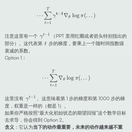
\dots \sum_{t=1}^T \math
T
∑
t
1
−
⋯
∇
lo
g
(
…
)
γ
π
θ
=
1
t
−
1
\gamma^{t-
t
注意这里有一个
（PPT 里用红圈或者箭头特别指出的
γ
1}
t
部分）。这代表第
步的梯度，要乘上一个随时间指数级
t
衰减的系数。
Option 1：
\dots \sum_{t=1}^T \nabl
T
∑
⋯
∇
lo
g
(
…
)
π
θ
=
1
t
−
1
\gamma^{t-
t
这里没有
。这意味着第 1 步的梯度和第 1000 步的梯
γ
1}
度，权重是一样的（都是 1）。
如果你严格按照“最大化初始状态的期望回报”这个数学目标
去求导，你会得到 Option 2。
含义
：它认为
当下的动作最重要，未来的动作越来越不重