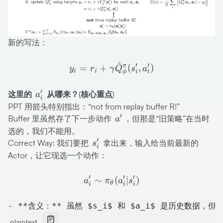
新的写法：
^
y_i = r_i + \gamma \hat{Q
′
′
π
=
+
(
,
)
y
r
γ
Q
s
a
i
i
ϕ
i
i
′
a'_i
这里的
从哪来？(核心重点)
a
i
PPT 用箭头特别指出：
“not from replay buffer R!”
′
a'
Buffer 里虽然存了下一步动作
，但那是“旧策略”在当时
a
选的，我们不能用。
′
s'_i
Correct Way: 我们要把
拿出来，输入给当前最新的
s
i
Actor，让它现选一个动作：
′
a'_i \sim \pi_{\theta}(a'_i 
′
′
∼
(
∣
)
a
π
a
s
θ
i
i
i
- **含义：** 虽然 $s_i$ 和 $a_i$ 是历史数据
plaintext