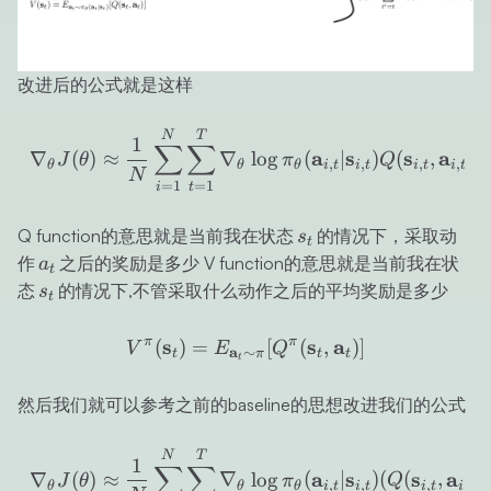
改进后的公式就是这样
\nabla_\theta J(\theta) 
N
T
1
∑
∑
a
s
s
a
∇
(
)
≈
∇
lo
g
(
∣
)
(
,
)
J
θ
π
Q
,
,
,
,
θ
θ
θ
i
t
i
t
i
t
i
t
N
=
1
=
1
t
i
s_t
Q function的意思就是当前我在状态
的情况下，采取动
s
t
a_t
作
之后的奖励是多少 V function的意思就是当前我在状
a
t
s_t
态
的情况下,不管采取什么动作之后的平均奖励是多少
s
t
V^\pi(\mathbf{s}_t) = E_
π
s
π
s
a
(
)
=
[
(
,
)]
V
E
Q
a
∼
t
π
t
t
t
然后我们就可以参考之前的baseline的思想改进我们的公式
\nabla_\theta J(\theta) 
N
T
1
∑
∑
a
s
s
a
∇
(
)
≈
∇
lo
g
(
∣
)
(
(
,
)
J
θ
π
Q
,
,
,
,
θ
θ
θ
i
t
i
t
i
t
i
t