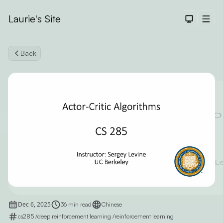
Laurie's Site
Dark The
Men
Back
Search
Dec 6, 2025
36 min read
Chinese
cs285
/
deep reinforcement learning
/
reinforcement learning