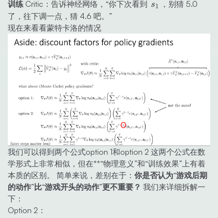
-
s_1
训练 Critic
：告诉神经网络，“你下次看到
，别猜 5.0
s
1
5.0
了，往下调一点，猜 4.6 吧。”
=
现在来看看蒙特卡洛的情况
-0.4
我们可以得到两个公式option 1和option 2 这两个公式在数
学形式上非常相似，但在**“物理意义”和“训练效果”上有着
本质的区别。 简单来说，差别在于：
你是否认为“游戏后期
的动作”比“游戏开头的动作”更不重要？
我们来详细拆解一
下：
Option 2：