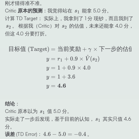
a_
刚才猜得准不准。
r=
s_1
Critic 原本的预测
：我觉得站在
能拿
5.0
分。
s
1
s_
计算 TD Target： 实际上，我拿到了 1 分 现钞，而且我到了
s_2
s_2
。 根据我（Critic）对
的估值，未来还能拿 4.0 分，
s
s
2
2
但这 4.0 分要打折。
\begin{aligned} \text{目
目标值
(Target)
=
当前奖励
+
×
下一步的估值
γ
^
=
+
0.9
×
(
)
y
r
V
s
1
2
=
1
+
0.9
×
4.0
y
=
1
+
3.6
y
4.6
=
y
结论
：
s_1
Critic 原本以为
值
5.0
分。
s
1
s_1
实际走了一步后发现，基于目前的认知，
其实只值
4.6
s
1
分。
4.6
4.6
−
5.0
=
−
0.4
误差 (TD Error)
：
。