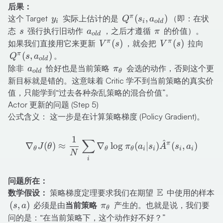
后果：
y_i
Q^\pi(s_i,
π
(
,
)
这个 Target
实际上估计的是
（即：在状
y
Q
s
a
i
i
o
l
d
a_{old})
s
a_{old}
\pi
态
强行执行旧动作
，之后才遵循
的价值）。
s
a
π
o
l
d
V^\pi(s)
V^\pi(s)
Q^\p
π
π
(
)
(
)
如果我们直接用它来更新
，就会把
拉向
V
s
V
s
a_{o
π
(
,
)
。
Q
s
a
o
l
d
a_{old}
\pi_\theta
除非
恰好也是当前策略
会选的动作，否则这个更
a
π
o
l
d
θ
新目标就是错的。这意味着 Critic 学不到当前策略的真实价
值，只能学到“过去各种杂乱策略的混合价值”。
Actor 更新的问题 (Step 5)
公式含义： 这一步是在计算策略梯度 (Policy Gradient)。
1
\nabla_\theta J(\theta) \
∑
^
π
∇
(
)
≈
∇
lo
g
(
∣
)
(
,
)
J
θ
π
a
s
A
s
a
θ
θ
θ
i
i
i
i
N
i
问题所在：
E
\mathbb{E}
数学假设：
策略梯度定理要求我们在期望
中使用的样本
(s,
\pi_\theta
(
,
)
必须是由
当前策略
产生的。也就是说，我们要
s
a
π
θ
a)
问的是：“在当前策略下，这个动作好不好？”