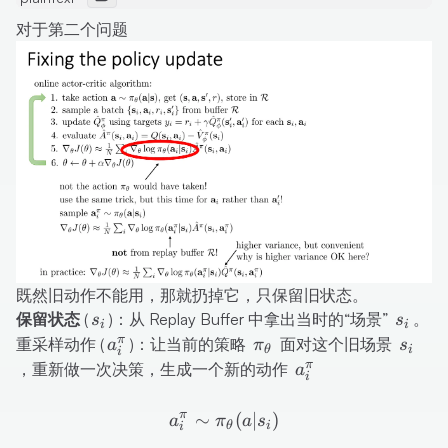
对于第二个问题
既然旧动作不能用，那就扔掉它，只保留旧状态。
s_i
s_i
保留状态 (
)
：从 Replay Buffer 中拿出当时的“场景”
。
s
s
i
i
a_i^\pi
\pi_\theta
s_i
π
重采样动作 (
)：让当前的策略
面对这个旧场景
a
π
s
θ
i
i
a_i^\pi
π
，重新做一次决策，生成一个新的动作
a
i
a_i^\pi \sim \pi_\theta(a|
π
∼
(
∣
)
a
π
a
s
θ
i
i