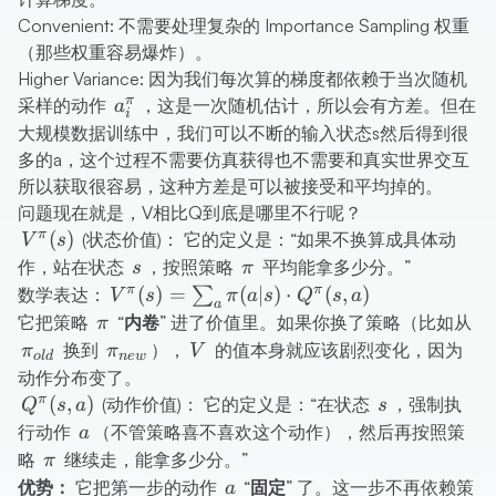
Convenient:
不需要处理复杂的 Importance Sampling 权重
（那些权重容易爆炸）。
Higher Variance:
因为我们每次算的梯度都依赖于当次随机
a_i^\pi
π
采样的动作
，这是一次随机估计，所以会有方差。但在
a
i
大规模数据训练中，我们可以不断的输入状态s然后得到很
多的a，这个过程不需要仿真获得也不需要和真实世界交互
所以获取很容易，这种方差是可以被接受和平均掉的。
问题现在就是，V相比Q到底是哪里不行呢？
V^\pi(s)
π
(
)
(状态价值)： 它的定义是：“如果不换算成具体动
V
s
s
\pi
作，站在状态
，按照策略
平均能拿多少分。”
s
π
V^\pi(s)
π
π
(
)
=
(
∣
)
⋅
(
,
)
数学表达：
∑
V
s
π
a
s
Q
s
a
a
=
\pi
\p
它把策略
“内卷”
进了价值里。如果你换了策略（比如从
π
\sum_{a}
\pi_{new}
V
换到
），
的值本身就应该剧烈变化，因为
π
π
V
o
l
d
n
e
w
\pi(a|s)
动作分布变了。
\cdot
Q^\pi(s,
s
π
(
,
)
(动作价值)： 它的定义是：“在状态
，强制执
Q
s
a
s
Q^\pi(s,a)
a)
a
行动作
（不管策略喜不喜欢这个动作），然后再按照策
a
\pi
略
继续走，能拿多少分。”
π
a
优势：
它把第一步的动作
“固定”
了。这一步不再依赖策
a