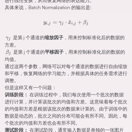
进行线性变换，从而恢复网络的表达能力。
具体来说，Batch Normalization 的输出是:
y_{i,j}=\gamma_j\cdot\h
=
⋅
^
+
y
γ
x
β
,
,
i
j
j
i
j
j
γ_j
是第 j 个通道的
缩放因子
，用来控制标准化后的数据的
γ
j
方差。
β_j
是第 j 个通道的
平移因子
，用来控制标准化后的数据的
β
j
均值。
通过这两个参数，网络可以对每个通道的数据进行自由缩放
和平移，恢复网络的学习能力，并根据具体的任务需求进行
调整。
但是这样又有一个问题：
训练阶段：
在训练过程中，我们每次使用一个批次的数据
进行计算，并计算该批次的均值和方差。这意味着每个批次
的均值和方差是根据该批次的数据来计算的。由于训练中的
数据是动态的，批次之间的分布可能会有所不同。因此，每
个批次的均值和方差也会有所不同。
测试阶段：
在测试阶段，通常输入数据是单独的一张图片