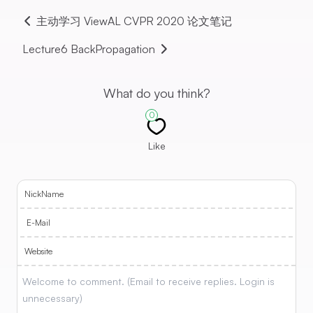
主动学习 ViewAL CVPR 2020 论文笔记
Lecture6 BackPropagation
What do you think?
0
Like
NickName
E-Mail
Website