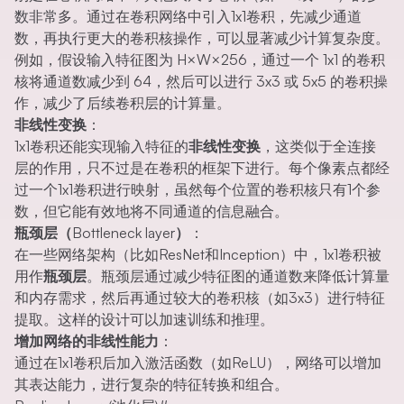
数非常多。通过在卷积网络中引入1x1卷积，先减少通道
数，再执行更大的卷积核操作，可以显著减少计算复杂度。
例如，假设输入特征图为 H×W×256，通过一个 1x1 的卷积
核将通道数减少到 64，然后可以进行 3x3 或 5x5 的卷积操
作，减少了后续卷积层的计算量。
非线性变换
：
1x1卷积还能实现输入特征的
非线性变换
，这类似于全连接
层的作用，只不过是在卷积的框架下进行。每个像素点都经
过一个1x1卷积进行映射，虽然每个位置的卷积核只有1个参
数，但它能有效地将不同通道的信息融合。
瓶颈层（Bottleneck layer）
：
在一些网络架构（比如ResNet和Inception）中，1x1卷积被
用作
瓶颈层
。瓶颈层通过减少特征图的通道数来降低计算量
和内存需求，然后再通过较大的卷积核（如3x3）进行特征
提取。这样的设计可以加速训练和推理。
增加网络的非线性能力
：
通过在1x1卷积后加入激活函数（如ReLU），网络可以增加
其表达能力，进行复杂的特征转换和组合。