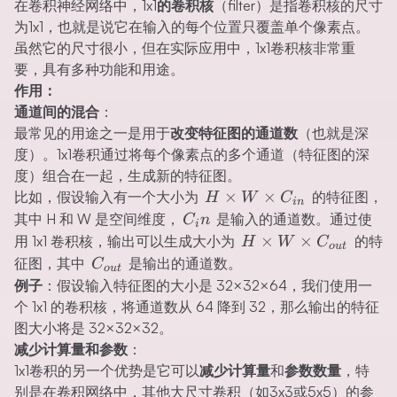
在卷积神经网络中，
1x1的卷积核
（filter）是指卷积核的尺寸
为1x1，也就是说它在输入的每个位置只覆盖单个像素点。
虽然它的尺寸很小，但在实际应用中，1x1卷积核非常重
要，具有多种功能和用途。
作用：
通道间的混合
：
最常见的用途之一是用于
改变特征图的通道数
（也就是深
度）。1x1卷积通过将每个像素点的多个通道（特征图的深
度）组合在一起，生成新的特征图。
H×W×C_{in}
×
×
比如，假设输入有一个大小为
​ 的特征图，
H
W
C
in
C_in
其中 H 和 W 是空间维度，
​ 是输入的通道数。通过使
C
n
i
H×W×C_{out}
×
×
用 1x1 卷积核，输出可以生成大小为
​ 的特
H
W
C
o
u
t
C_{out}
征图，其中
​ 是输出的通道数。
C
o
u
t
例子
：假设输入特征图的大小是 32×32×64，我们使用一
个 1x1 的卷积核，将通道数从 64 降到 32，那么输出的特征
图大小将是 32×32×32。
减少计算量和参数
：
1x1卷积的另一个优势是它可以
减少计算量
和
参数数量
，特
别是在卷积网络中，其他大尺寸卷积（如3x3或5x5）的参