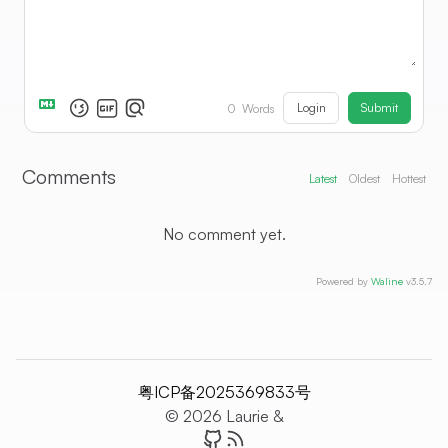
Login
Submit
0
Words
Comments
Latest
Oldest
Hottest
No comment yet.
Powered by
Waline
v3.5.7
粤ICP备2025369833号
© 2026 Laurie &