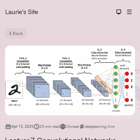
Laurie's Site
Dark The
Men
Back
Search
Apr 15, 2025
25 min read
Chinese
deeplearning
/
cnn