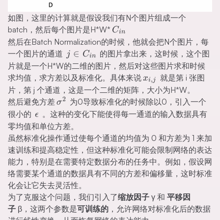
如图，这里的计算就是假设我们有N个图片组成一个
C_{in}
batch，然后每个图片是H*W*
C
in
然后在Batch Normalization的时候，他就会把N个图片，每
j\in
∈
一个图片的通道
的图片拿出来，这时候，这个图
j
C
in
C_{in}
片就是一个H*W的二维的图片，然后对这些图片求和时候
x_{i,j}
求均值，求方差以及标准化。具体来说
就是第 i 张图
x
,
i
j
片，第 j 个通道，这是一个二维的矩阵，大小为H*W。
2
\sigma^2
然后避免方差
为0导致标准化的时候除以0，引入一个
σ
\epsilon
很小的
。这种的变化下能使得每一通道的输入数据具有
ϵ
零均值和单位方差。
虽然标准化操作通过使每个通道的均值为 0 和方差为 1 来加
速训练和提高稳定性，但这种标准化可能会限制网络的表达
能力，特别是在需要特定数据分布的任务中。例如，假设网
络需要某个通道的数据具有不同的方差和偏移量，这时标准
化会让它失去灵活性。
为了克服这个问题，我们引入了
缩放因子
γ 和
平移因
子
β，这两个参数是
可训练的
，允许网络对标准化后的数据