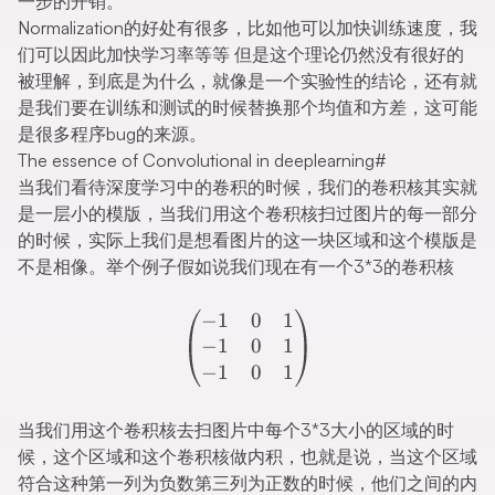
一步的开销。
Normalization的好处有很多，比如他可以加快训练速度，我
们可以因此加快学习率等等 但是这个理论仍然没有很好的
被理解，到底是为什么，就像是一个实验性的结论，还有就
是我们要在训练和测试的时候替换那个均值和方差，这可能
是很多程序bug的来源。
The essence of Convolutional in deeplearning
#
当我们看待深度学习中的卷积的时候，我们的卷积核其实就
是一层小的模版，当我们用这个卷积核扫过图片的每一部分
的时候，实际上我们是想看图片的这一块区域和这个模版是
不是相像。举个例子假如说我们现在有一个3*3的卷积核
\begin{pmatrix} -1 & 0 & 
−
1
0
1
−
1
0
1
−
1
0
1
当我们用这个卷积核去扫图片中每个3*3大小的区域的时
候，这个区域和这个卷积核做内积，也就是说，当这个区域
符合这种第一列为负数第三列为正数的时候，他们之间的内