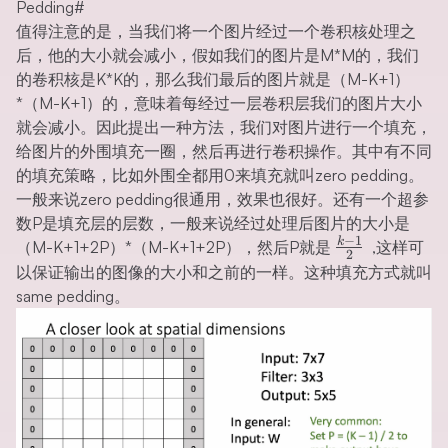
Pedding
#
值得注意的是，当我们将一个图片经过一个卷积核处理之
后，他的大小就会减小，假如我们的图片是M*M的，我们
的卷积核是K*K的，那么我们最后的图片就是（M-K+1）
*（M-K+1）的，意味着每经过一层卷积层我们的图片大小
就会减小。因此提出一种方法，我们对图片进行一个填充，
给图片的外围填充一圈，然后再进行卷积操作。其中有不同
的填充策略，比如外围全都用0来填充就叫zero pedding。
一般来说zero pedding很通用，效果也很好。还有一个超参
数P是填充层的层数，一般来说经过处理后图片的大小是
−
1
\frac{k-
k
（M-K+1+2P）*（M-K+1+2P），然后P就是
,这样可
2
1}{2}
以保证输出的图像的大小和之前的一样。这种填充方式就叫
same pedding。