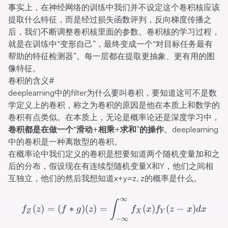
事实上，在神经网络的训练中我们并不设定这个卷积核应该
提取什么特征，而是经过损失函数评判，反向梯度传播之
后，我们不断调整卷积核里面的参数。卷积核的学习过程，
就是在训练中“变形自己”，最终变成一个“对目标任务最有
帮助的特征检测器”。每一层都在提取更抽象、更有用的图
像特征。
卷积的含义
#
deeplearning中的filter为什么要叫卷积，要知道这可不是数
学定义上的卷积，称之为卷积的原因是他在本质上和数学的
卷积有点类似。在本质上，无论是概率论还是深度学习中，
卷积都是在做一个“滑动+相乘+求和”的操作
。deeplearning
中的卷积是一种离散型的卷积。
在概率论中我们定义的卷积是想要知道两个随机变量加和之
后的分布，假设现在有连续型随机变量X和Y，他们之间相
互独立，他们的然后我想知道x+y=z, z的概率是什么。
∞
f_Z(z) =(f * g)(z) = \int_{
∫
(
)
=
(
∗
)
(
)
=
(
)
(
−
)
f
z
f
g
z
f
x
f
z
x
d
x
Z
X
Y
−
∞