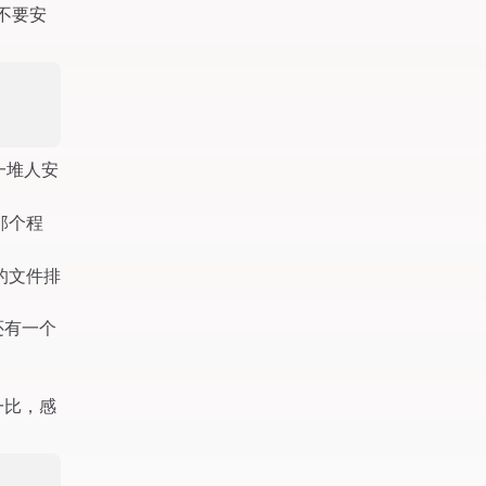
，不要安
一堆人安
那个程
的文件排
还有一个
一比，感