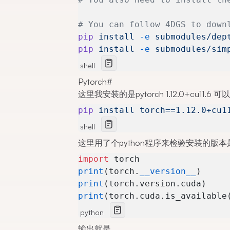
# You can follow 4DGS to down
pip
 install
 -e
 submodules/dep
pip
 install
 -e
 submodules/sim
shell
Pytorch
#
这里我安装的是pytorch 1.12.0+cu11.6 可
pip
 install
 torch==1.12.0+cu1
shell
这里用了个python程序来检验安装的版
import
 torch
print
(torch.
__version__
)     
print
(torch.version.cuda)    
print
(torch.cuda.is_available
python
输出就是