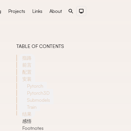
g
Projects
Links
About
Search
Dark Theme
TABLE OF CONTENTS
指路
前言
配置
安装
Pytorch
Pytorch3D
Submodels
Train
结果
感悟
Footnotes