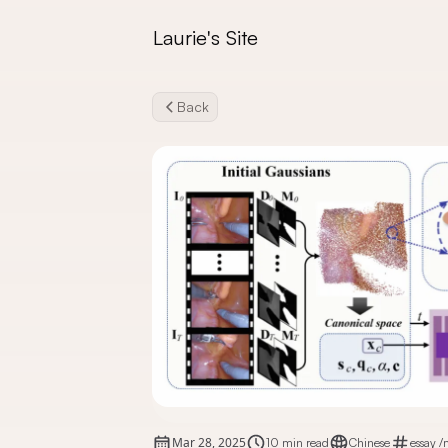
Laurie's Site
Back
Mar 28, 2025
10 min read
Chinese
essay
/