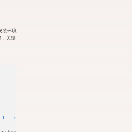
安装环境
慢，关键
.1
 --extra-index-url
 https://download.pytorch
borhoods.