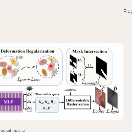
Blo
medical imaging