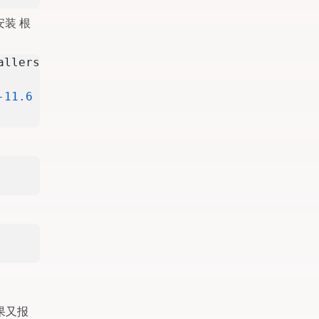
安装 根
allers/cuda_11.6.0_510.39.01_linux.run](
https
-11.6
 --defaultroot=
~
/cuda-11.6
果又报