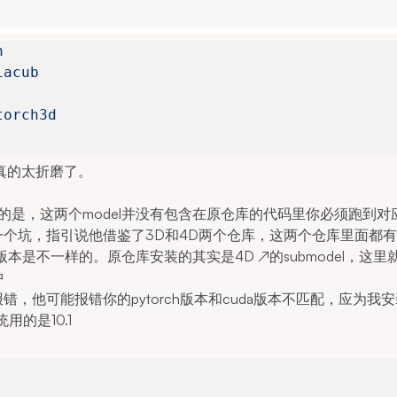
h
iacub
torch3d
，真的太折磨了。
注意的是，这两个model并没有包含在原仓库的代码里你必须跑到对
又一个坑，指引说他借鉴了3D和4D两个仓库，这两个仓库里面都
del版本是不一样的。原仓库安装的其实是
4D
↗
的submodel，这
中
错，他可能报错你的pytorch版本和cuda版本不匹配，应为我
统用的是10.1