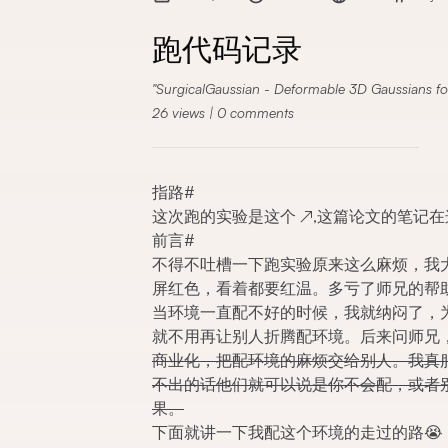
跑代码记录
SurgicalGaussian - Deformable 3D Gaussians for
26
views
|
0
comments
指路
#
这次跑的实验是
这个
↗
,这篇论文的笔记在
前言
#
不得不吐槽一下跑实验原来这么麻烦，我
屏红色，看着都要红温。多亏了师兄的帮
当环境一直配不好的时候，我就纳闷了，为
就不用再让别人折腾配环境。后来问师兄
商业化，把配环境的麻烦交给别人。我真
不出的话他们就可以说是你不会配，或者
果。
下面就讲一下我配这个环境的走过的路😭