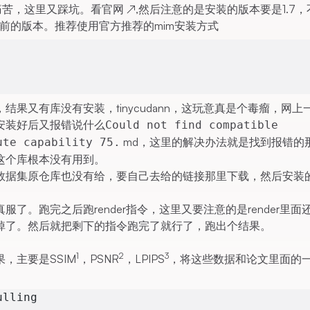
痛苦，这里又踩坑。看
官网
↗
,然后注意的是安装的版本要是1.7
之前的版本。推荐使用官方推荐的mim安装方式
果又有库没有安装，tinycudann，这玩意真是个毒瘤，网上
安装好后又报错说什么
Could not find compatible
md，这里的解决办法就是找到报错的
ute capability 75.
这个库根本没有用到。
数据集原仓库也没有给，要自己去给的链接那里下载，然后安装
服了。跑完之后跑render指令，这里又要注意的是render里面
掉了。然后就把剩下的指令跑完了就行了，跑出个结果。
1
2
3
，主要是SSIM
，PSNR
，LPIPS
，将这些数据和论文里面的
ulling