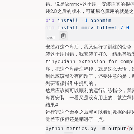
错。说是缺mmcv这个库，安装库真的很
装2.0之后的版本，可能原仓库用的就是
pip
 install
 -U
 openmim
mim
 install
 mmcv-full==
1.7.0
shell
安装好这个库后，我又运行了训练的命令，结
装这个库报错，我安装了好久，结果等我
tinycudann extension for comp
序，把这个库给注释掉，就是这么无语，
到此应该就没有问题了，还要注意的是，
列要遵循指引中提到的，
然后应该就可以
顺利
的运行训练指令，我真
库要安装，一看又是没有用上的，就注释
结果
#
运行完这个命令之后就可以看到数据的结果
觉差不多但还是稍逊了一点。
python metrics.py 
-
m output
/
p