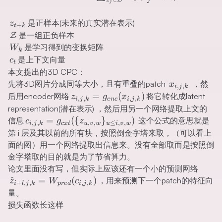
j
z_{t+
是正样本(未来的真实潜在表示)
z
+
t
k
k}
{\mathcal{Z}}
是一组正负样本
Z
W_k
是学习得到的变换矩阵
W
k
c_t
是上下文向量
c
t
本文提出的3D CPC：
x_{i,j,k}
先将3D图片分成同等大小，且有重叠的patch
，然
x
,
,
i
j
k
z_{i,j,k}=g_{enc}
=
(
)
后用encoder网络
将它转化成latent
z
g
x
,
,
,
,
i
j
k
e
n
c
i
j
k
(x_{i,j,k})
representation(潜在表示) ，然后用另一个网络提取上文的
c_{i,j,k}=g_{cxt}(\
=
({
}
)
信息
这个公式的意思就是
c
g
z
,
,
,
,
≤
,
,
i
j
k
c
x
t
u
v
w
u
i
v
w
{z_{u,v,w}\}_{u\leq
第 i 层及其以前的所有块，按照倒金字塔来取，（可以看上
i,v,w})
面的图）用一个网络提取出信息来。没有全部取而是按照倒
金字塔取的目的就是为了节省算力。
\hat
论文里面没有写，但实际上应该还有一个小的预测网络
z_{i+
^
=
(
)
，用来预测下一个patch的特征向
z
W
c
+
,
,
,
,
i
l
j
k
p
re
d
i
j
k
=
量。
W_{p
损失函数长这样
(c_{i,