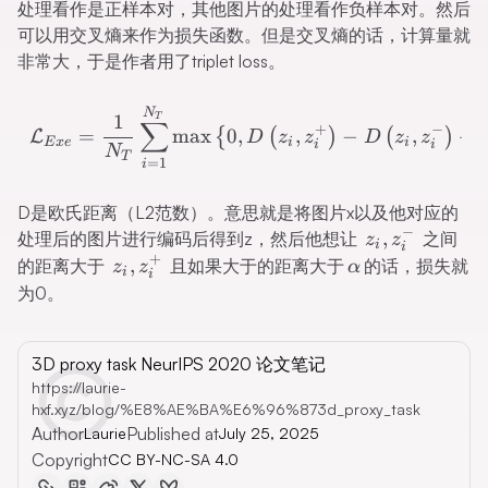
处理看作是正样本对，其他图片的处理看作负样本对。然后
可以用交叉熵来作为损失函数。但是交叉熵的话，计算量就
非常大，于是作者用了triplet loss。
\mathcal{L}_{E x e}=\fra
N
1
T
∑
+
−
=
max
0
,
,
−
,
+
{
(
)
(
)
L
D
z
z
D
z
z
E
x
e
i
i
i
i
N
T
=
1
i
D是欧氏距离（L2范数）。意思就是将图片x以及他对应的
−
z_i,
,
处理后的图片进行编码后得到z，然后他想让
之间
z
z
i
i
z_i^{-}
+
z_i,
\alpha
,
的距离大于
且如果大于的距离大于
的话，损失就
z
z
α
i
i
z_i^{+}
为0。
3D proxy task NeurIPS 2020 论文笔记
https://laurie-
hxf.xyz/blog/%E8%AE%BA%E6%96%873d_proxy_task
Author
Published at
Laurie
July 25, 2025
Copyright
CC BY-NC-SA 4.0