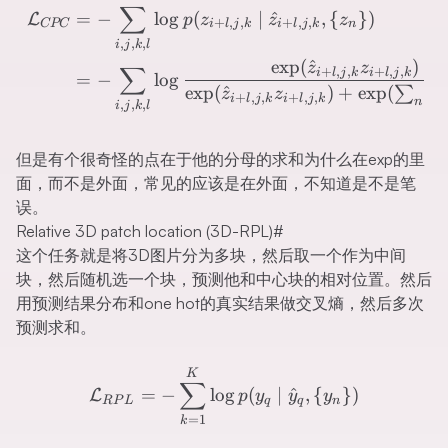
∑
\begin{aligned} \mathcal{
=
−
lo
g
(
∣
^
,
{
})
L
p
z
z
z
+
,
,
+
,
,
CPC
i
l
j
k
i
l
j
k
n
,
,
,
i
j
k
l
exp
(
^
)
z
z
∑
+
,
,
+
,
,
i
l
j
k
i
l
j
k
=
−
lo
g
exp
(
^
)
+
exp
(
^
∑
z
z
z
+
,
,
+
,
,
i
l
j
k
i
l
j
k
i
n
,
,
,
i
j
k
l
但是有个很奇怪的点在于他的分母的求和为什么在exp的里
面，而不是外面，常见的应该是在外面，不知道是不是笔
误。
Relative 3D patch location (3D-RPL)
#
这个任务就是将3D图片分为多块，然后取一个作为中间
块，然后随机选一个块，预测他和中心块的相对位置。然后
用预测结果分布和one hot的真实结果做交叉熵，然后多次
预测求和。
\mathcal{L}_{RPL}=-\su
K
∑
=
−
lo
g
(
∣
^
,
{
})
L
p
y
y
y
RP
L
q
q
n
=
1
k