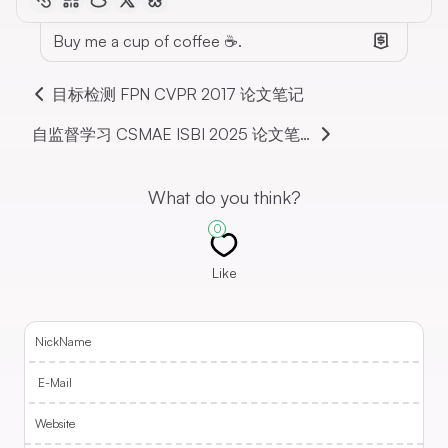
Buy me a cup of coffee ☕.
目标检测 FPN CVPR 2017 论文笔记
自监督学习 CSMAE ISBI 2025 论文笔记
What do you think?
0
Like
NickName
E-Mail
Website