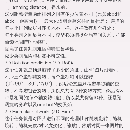
于收敛。所以我们选P种，而且这P种使用最大化汉明距离
（Hamming distance）得来的。
汉明距离衡量两组排列之间有多少位置不同（比如abcd和
abdc，距离为1）。最大化汉明距离采样的目标是： 选择的
每两个排列应尽可能多地不一样。这样做有几个好处：
每个类别之间显著不同，模型必须捕捉全局空间关系，不能
偷懒记“细节小调整”。
提高了任务判别难度和特征鲁棒性。
减少类别混淆和标签不确定性。
3D Rotation prediction (3D-Rot)
#
这个任务就是预测旋转了多少的角度，让3D图片沿着x，
(0^\circ,90^\ci
y，z三个坐标轴旋转，每个坐标轴可以旋转
∘
∘
∘
∘
(
0
,
9
0
,
18
0
,
27
0
)
，然后论文里只考虑单独轴的旋
转，不考虑组合旋转，所以总共有12种旋转方式。然后有3
种是相同的(每个轴旋转0度)，所以总共保留10种。还是预
测旋转分布以及one hot的交叉熵。
3D Exemplar networks (3D-Exe)
#
这个任务就是对图片进行不同的处理(比如随机翻转，随机
旋转，随机亮度/对比度变化，缩放)，然后对同一张图片的