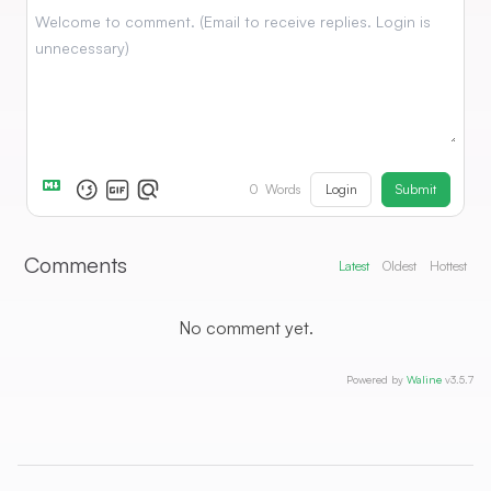
Login
Submit
0
Words
Comments
Latest
Oldest
Hottest
No comment yet.
Powered by
Waline
v3.5.7