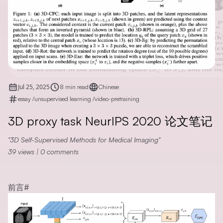
Jul 25, 2025
8 min read
Chinese
essay
/
unsupervised learning
/
video-pretraining
3D proxy task NeurIPS 2020 论文笔记
3D Self-Supervised Methods for Medical Imaging
39
views
|
0
comments
前言
#