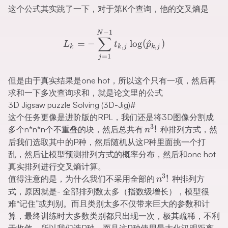
这个公式其实跳了一下，对于第K个查询，他的交叉熵是
L_k=-\sum_{j=1}^{N-1}t_
−
1
N
∑
=
−
lo
g
(
^
)
L
t
p
,
,
k
k
j
k
j
=
1
j
但是由于真实结果是one hot，所以这个只有一项，然后再
求和一下多次查询求和，就是论文里的公式
3D Jigsaw puzzle Solving (3D-Jig)
#
这个任务更像是进阶版的RPL，我们还是将3D图像分割成
3
n^3!
!
多个n*n*n个不重叠的块，然后总共有
种排列方式，然
n
后我们选取其中的P种，然后随机从这P种里面挑一个打
乱，然后让模型预测排列方式的概率分布，然后和one hot
真实排列进行交叉熵计算。
3
n^3!
!
值得注意的是，为什么我们不采用全部的
种排列方
n
式，原因就是- 全部排列数太多（指数级增长），模型很
难“记住”或判别。而且类别太多不仅带来巨大的参数和计
算，最终训练时大多数类别都只出现一次，极其疏稀，不利