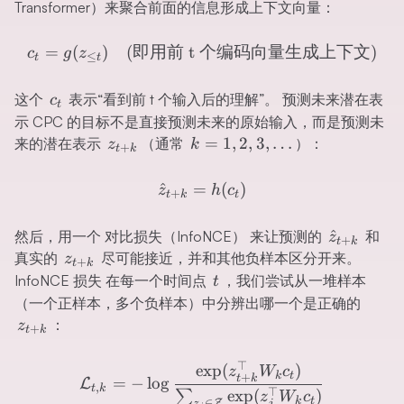
Transformer）来聚合前面的信息形成上下文向量：
c_{t}=g(z_{\leq t}) 
=
(
)
(
即用前
t
个编码向量生成上下文
)
c
g
z
≤
t
t
c_{t}
这个
表示“看到前 t 个输入后的理解”。 预测未来潜在表
c
t
示 CPC 的目标不是直接预测未来的原始输入，而是预测未
z_{t+k}
k=1,2,3,\ldots
=
1
,
2
,
3
,
…
来的潜在表示
（通常
）：
z
k
+
t
k
\hat{z}_{t+k}=h(c_{t})
^
=
(
)
z
h
c
+
t
k
t
\hat{z}_
^
然后，用一个 对比损失（InfoNCE） 来让预测的
和
z
+
t
k
z_{t+k}
真实的
尽可能接近，并和其他负样本区分开来。
z
+
t
k
t
InfoNCE 损失 在每一个时间点
，我们尝试从一堆样本
t
z_{t
（一个正样本，多个负样本）中分辨出哪一个是正确的
：
z
+
t
k
\mathcal{L}_{t,k}=-\log
⊤
exp
(
)
z
W
c
k
t
+
t
k
=
−
lo
g
L
,
t
k
⊤
exp
(
)
∑
z
W
c
k
t
∈
Z
j
z