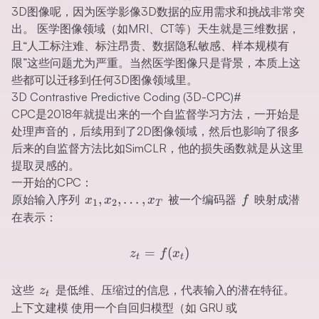
3D图像呢，因为医学影像3D数据的应用需求和挑战非常突
出。 医学图像领域（如MRI、CT等）天生就是三维数据，
且“人工标注难、标注昂贵、数据隐私敏感、样本规模有
限”这些问题尤为严重。当然医学图像只是背景，本质上这
些都可以迁移到任何3D图像领域里。
3D Contrastive Predictive Coding (3D-CPC)
#
CPC是2018年就提出来的一个自监督学习方法，一开始是
处理声音的，后续用到了2D图像领域，然后也影响了很多
后来的自监督方法比如SimCLR，他的损失函数就是从这里
提取灵感的。
一开始的CPC：
x_{1},x_{2},\ldots,x_{T}
f
,
,
…
,
原始输入序列
被一个编码器
映射成潜
x
x
x
f
1
2
T
在表示：
z_{t}=f(x_{t})
=
(
)
z
f
x
t
t
z_{t}
这些
是低维、压缩过的信息，代表输入的潜在特征。
z
t
上下文建模 使用一个自回归模型（如 GRU 或