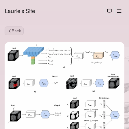
Laurie's Site
Dark The
Men
Back
Search